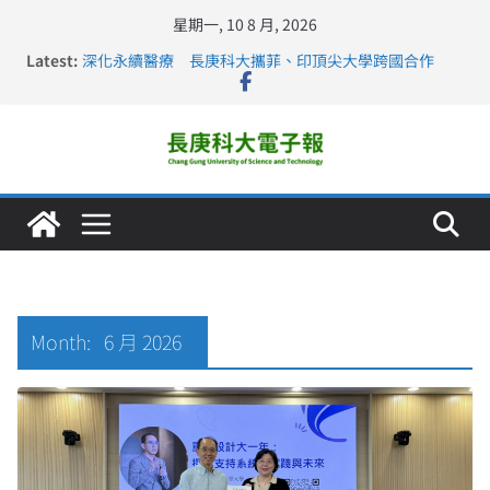
星期一, 10 8 月, 2026
Latest:
深化永續醫療 長庚科大攜菲、印頂尖大學跨國合作
長庚科大訪凱瑟醫療集團、美容學校收穫豐
跨海築夢 長庚科大赴美直擊健康平權與智慧照護實踐
仁德醫專與長庚科大締結策略聯盟 培育護理尖兵
長庚科大連四年穩居《遠見》醫學大學第5名 辦學實力再
獲肯定
Month:
6 月 2026