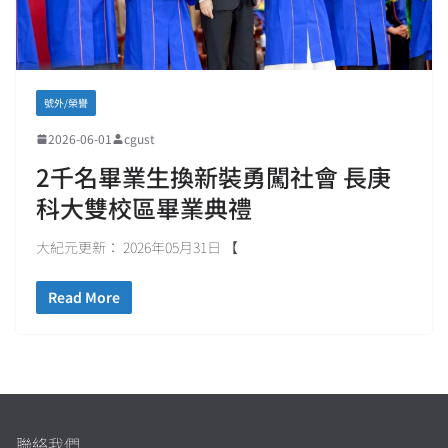
號外/榮譽
2026-06-01
cgust
2千名畢業生換新裝勇闖社會 長庚
科大雙校區畢業典禮
大紀元更新： 2026年05月31日 【
Read More
聯絡我們