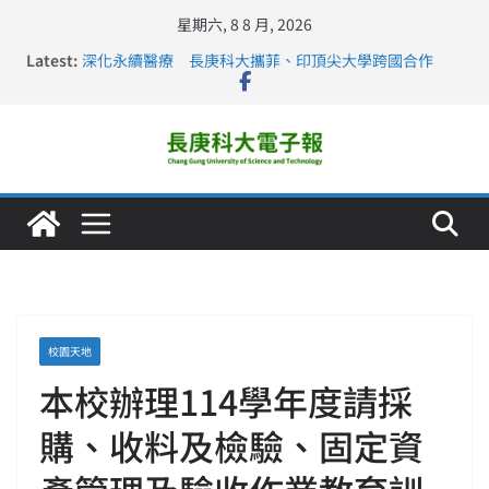
星期六, 8 8 月, 2026
長庚科大連四年穩居《遠見》醫學大學第5名 辦學實力再
Latest:
獲肯定
深化永續醫療 長庚科大攜菲、印頂尖大學跨國合作
長庚科大訪凱瑟醫療集團、美容學校收穫豐
跨海築夢 長庚科大赴美直擊健康平權與智慧照護實踐
仁德醫專與長庚科大締結策略聯盟 培育護理尖兵
校園天地
本校辦理114學年度請採
購、收料及檢驗、固定資