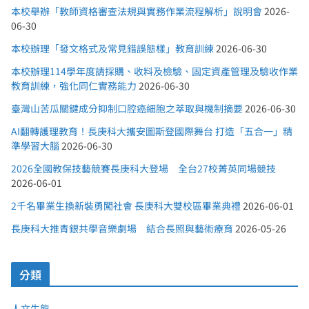
本校舉辦「教師資格審查法規與實務作業流程解析」說明會
2026-
06-30
本校辦理「發文格式及常見錯誤態樣」教育訓練
2026-06-30
本校辦理114學年度請採購、收料及檢驗、固定資產管理及驗收作業
教育訓練，強化同仁實務能力
2026-06-30
臺灣山苦瓜關鍵成分抑制口腔癌細胞之萃取與機制摘要
2026-06-30
AI翻轉護理教育！長庚科大攜安圖斯登國際舞台 打造「五合一」精
準學習大腦
2026-06-30
2026全國教保技藝競賽長庚科大登場 全台27校菁英同場競技
2026-06-01
2千名畢業生換新裝勇闖社會 長庚科大雙校區畢業典禮
2026-06-01
長庚科大推青銀共學音樂劇場 結合長照與藝術療育
2026-05-26
分類
人文生態