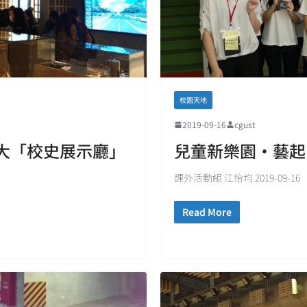
校園天地
2019-09-16
cgust
大「校史展示廳」
兒童新樂園‧藝起
課外活動組 江怡均 2019-09-16
Read More