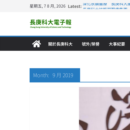
星期五, 7 8 月, 2026
Latest:
深化永續醫療 長庚科大
長庚科大訪凱瑟醫療集團
跨海築夢 長庚科大赴美
仁德醫專與長庚科大締結
長庚科大連四年穩居《遠見
關於長庚科大
號外/榮譽
大事紀要
Month:
9 月 2019