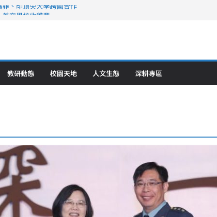
攜菲、印頂尖大學跨國合作
、美容學校收穫豐
直擊健康平權與智慧照護實踐
策略聯盟 培育護理尖兵
》醫學大學第5名 辦學實力再獲肯定
教研動態
校園天地
人文生態
深耕專區