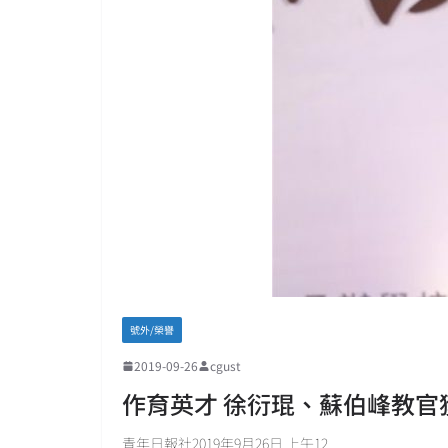
號外/榮譽
2019-09-26
cgust
作育英才 徐衍琨、蘇伯峰教官
青年日報社2019年9月26日 上午12