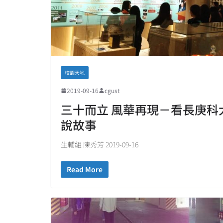
校園天地
2019-09-16
cgust
三十而立 風華再現－看長庚科
說故事
生輔組 陳秀芳 2019-09-16
Read More