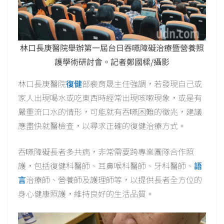
林口長庚醫院舉辦第一屆台日吞嚥障礙治療暨營養照
護學術研討會。記者鄭國樑/攝影
林口長庚醫院
復健
部裴育晟主任強調，若發現自己或
家人出現喝水或吃東西時經常出現咳嗽現象，或是有
嚴重流口水的情形，可能就有吞嚥困難的徵兆，建議
應盡快就醫檢查，以尋求正確的復健治療方式。
吞嚥障礙長者多共病，非常需要跨專業團隊合作照
護，包括復健科醫師、耳鼻喉科醫師、牙科醫師、
語
言
治療師、營養師及護理師等，以提供長者全方位的
身心健康照護，維持良好的生活品質。