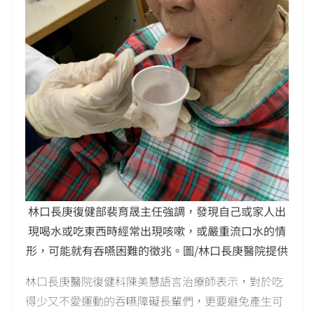
林口長庚復健部裴育晟主任強調，發現自己或家人出
現喝水或吃東西時經常出現咳嗽，或嚴重流口水的情
形，可能就有吞嚥困難的徵兆。圖/林口長庚醫院提供
林口長庚醫院復健科陳美慧語言治療師表示，對於吃
得少又不愛運動的吞嚥障礙長輩們，更要避免產生可