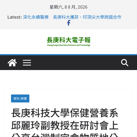
星期六, 8 8 月, 2026
Latest:
深化永續醫療 長庚科大攜菲、印頂尖大學跨國合作
長庚科大訪凱瑟醫療集團、美容學校收穫豐
跨海築夢 長庚科大赴美直擊健康平權與智慧照護實踐
仁德醫專與長庚科大締結策略聯盟 培育護理尖兵
長庚科大連四年穩居《遠見》醫學大學第5名 辦學實力再
獲肯定
號外/榮譽
長庚科技大學保健營養系
邱麗玲副教授在研討會上