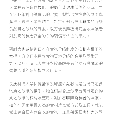
也是一門重要的專業判斷。日本農林水產省為了改善
大量長者在進食機能上的退化或健康低落的狀況，早
在2013年對介護食品的定義、製造流通推廣等層面與
產界、醫界、業界結合，制定針對吞嚥困難者的介護
食品質地分級的制度，以方便長照機構或居家照護者
對於高齡長者安全的食物製備有依循的準則。
研討會也邀請到日本在食物分級制度的推動者栢下淳
教授，分享日本目前食物質地分級的應用及學術研
究，以及西岡心大主任對於高齡長者伴隨吞嚥障礙的
營養照護的最新概念及研究。
長庚科技大學保健營養系邱麗玲副教授是台灣制定食
物質地分級的推手，她在研討會上分享台灣制定食物
質地分級的概況及應用，對於吞嚥障礙長者的照護，
如何在居家用最天然的食材或烹煮方式及工具，就能
煮出適合長者適合吃的食物，並且帶領長庚科大的學