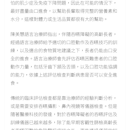
怕的肌少症及免疫下降問題，因此在可能的情況下，
最好盡量由口進食，以幫助長輩取得完整的營養素和
水分，這樣對體力或生活品質都很有大的幫助。
陳美慧語言治療師指出，伴隨吞嚥障礙的高齡長者，
經過語言治療師給予適切的口腔動作及吞嚥技巧的訓
練，以及適合的食物質地建議之下，長者仍能由口安
全的進食。語言治療師會先評估吞嚥困難患者的口腔
動作力量，包括牙齒下頷及舌頭，以及口腔功能協調
的能力，依據上述評估檢查判斷病患是否可以安全進
食。
傳統的臨床評估檢查都是靠治療師的經驗判斷分析，
或是需要安排吞嚥攝影、鼻內視鏡等儀器檢查。但是
隨著醫療科技的發達，對於吞嚥障礙者的吞嚥評估及
訓練儀器已越來越多，除了能早期客觀性篩檢高齡長