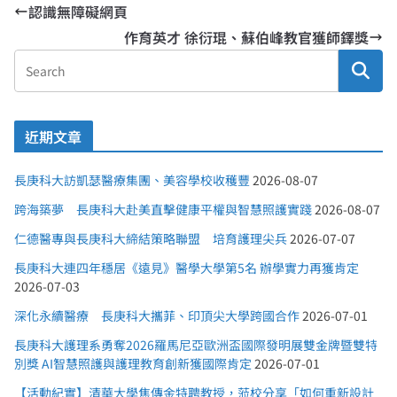
認識無障礙網頁
作育英才 徐衍琨、蘇伯峰教官獲師鐸獎
近期文章
長庚科大訪凱瑟醫療集團、美容學校收穫豐
2026-08-07
跨海築夢 長庚科大赴美直擊健康平權與智慧照護實踐
2026-08-07
仁德醫專與長庚科大締結策略聯盟 培育護理尖兵
2026-07-07
長庚科大連四年穩居《遠見》醫學大學第5名 辦學實力再獲肯定
2026-07-03
深化永續醫療 長庚科大攜菲、印頂尖大學跨國合作
2026-07-01
長庚科大護理系勇奪2026羅馬尼亞歐洲盃國際發明展雙金牌暨雙特
別獎 AI智慧照護與護理教育創新獲國際肯定
2026-07-01
【活動紀實】清華大學焦傳金特聘教授，蒞校分享「如何重新設計