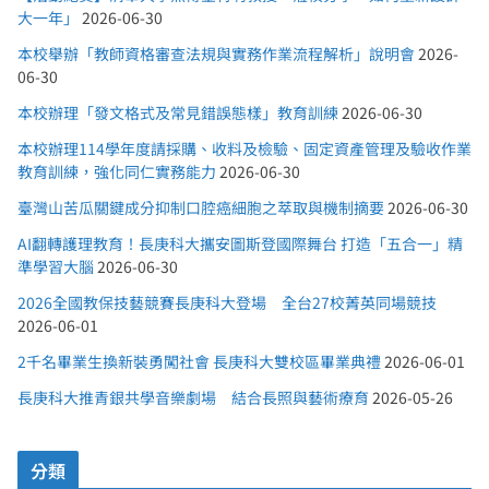
大一年」
2026-06-30
本校舉辦「教師資格審查法規與實務作業流程解析」說明會
2026-
06-30
本校辦理「發文格式及常見錯誤態樣」教育訓練
2026-06-30
本校辦理114學年度請採購、收料及檢驗、固定資產管理及驗收作業
教育訓練，強化同仁實務能力
2026-06-30
臺灣山苦瓜關鍵成分抑制口腔癌細胞之萃取與機制摘要
2026-06-30
AI翻轉護理教育！長庚科大攜安圖斯登國際舞台 打造「五合一」精
準學習大腦
2026-06-30
2026全國教保技藝競賽長庚科大登場 全台27校菁英同場競技
2026-06-01
2千名畢業生換新裝勇闖社會 長庚科大雙校區畢業典禮
2026-06-01
長庚科大推青銀共學音樂劇場 結合長照與藝術療育
2026-05-26
分類