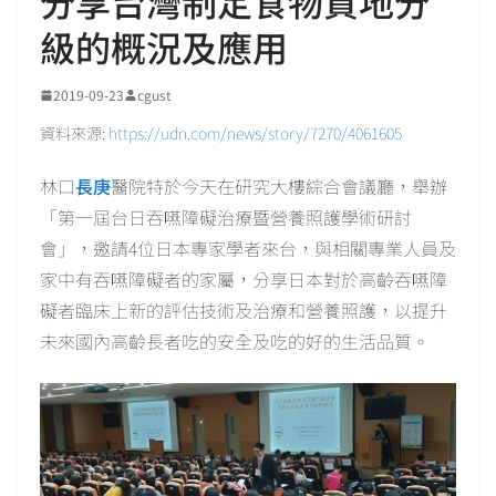
分享台灣制定食物質地分
級的概況及應用
2019-09-23
cgust
資料來源:
https://udn.com/news/story/7270/4061605
林口
長庚
醫院特於今天在研究大樓綜合會議廳，舉辦
「第一屆台日吞嚥障礙治療暨營養照護學術研討
會」，邀請4位日本專家學者來台，與相關專業人員及
家中有吞嚥障礙者的家屬，分享日本對於高齡吞嚥障
礙者臨床上新的評估技術及治療和營養照護，以提升
未來國內高齡長者吃的安全及吃的好的生活品質。