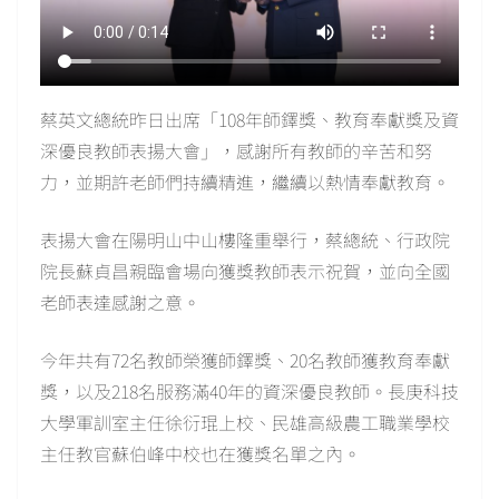
蔡英文總統昨日出席「108年師鐸獎、教育奉獻獎及資
深優良教師表揚大會」，感謝所有教師的辛苦和努
力，並期許老師們持續精進，繼續以熱情奉獻教育。
表揚大會在陽明山中山樓隆重舉行，蔡總統、行政院
院長蘇貞昌親臨會場向獲獎教師表示祝賀，並向全國
老師表達感謝之意。
今年共有72名教師榮獲師鐸獎、20名教師獲教育奉獻
獎，以及218名服務滿40年的資深優良教師。長庚科技
大學軍訓室主任徐衍琨上校、民雄高級農工職業學校
主任教官蘇伯峰中校也在獲獎名單之內。