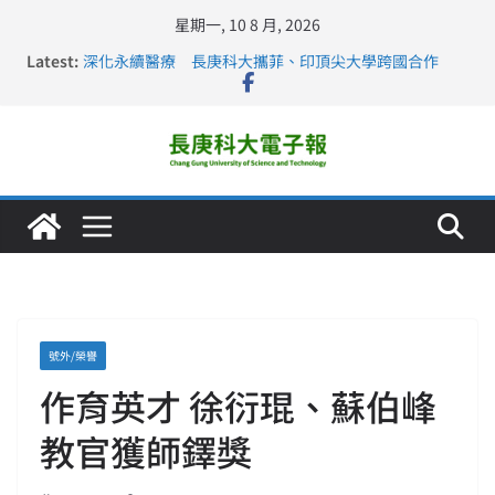
星期一, 10 8 月, 2026
Latest:
深化永續醫療 長庚科大攜菲、印頂尖大學跨國合作
長庚科大訪凱瑟醫療集團、美容學校收穫豐
跨海築夢 長庚科大赴美直擊健康平權與智慧照護實踐
仁德醫專與長庚科大締結策略聯盟 培育護理尖兵
長庚科大連四年穩居《遠見》醫學大學第5名 辦學實力再
獲肯定
號外/榮譽
作育英才 徐衍琨、蘇伯峰
教官獲師鐸獎