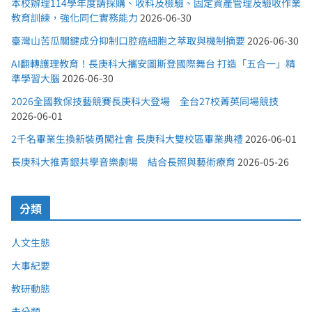
本校辦理114學年度請採購、收料及檢驗、固定資產管理及驗收作業
教育訓練，強化同仁實務能力
2026-06-30
臺灣山苦瓜關鍵成分抑制口腔癌細胞之萃取與機制摘要
2026-06-30
AI翻轉護理教育！長庚科大攜安圖斯登國際舞台 打造「五合一」精
準學習大腦
2026-06-30
2026全國教保技藝競賽長庚科大登場 全台27校菁英同場競技
2026-06-01
2千名畢業生換新裝勇闖社會 長庚科大雙校區畢業典禮
2026-06-01
長庚科大推青銀共學音樂劇場 結合長照與藝術療育
2026-05-26
分類
人文生態
大事紀要
教研動態
未分類