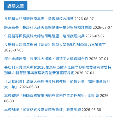
近期文章
長庚科大訪凱瑟醫療集團、美容學校收穫豐
2026-08-07
跨海築夢 長庚科大赴美直擊健康平權與智慧照護實踐
2026-08-07
仁德醫專與長庚科大締結策略聯盟 培育護理尖兵
2026-07-07
長庚科大連四年穩居《遠見》醫學大學第5名 辦學實力再獲肯定
2026-07-03
深化永續醫療 長庚科大攜菲、印頂尖大學跨國合作
2026-07-01
長庚科大護理系勇奪2026羅馬尼亞歐洲盃國際發明展雙金牌暨雙特
別獎 AI智慧照護與護理教育創新獲國際肯定
2026-07-01
【活動紀實】清華大學焦傳金特聘教授，蒞校分享「如何重新設計
大一年」
2026-06-30
本校舉辦「教師資格審查法規與實務作業流程解析」說明會
2026-
06-30
本校辦理「發文格式及常見錯誤態樣」教育訓練
2026-06-30