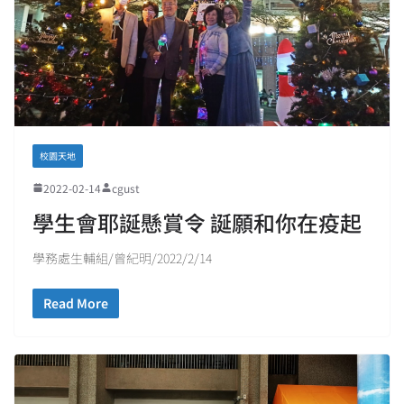
校園天地
2022-02-14
cgust
學生會耶誕懸賞令 誕願和你在疫起
學務處生輔組/曾紀明/2022/2/14
Read More