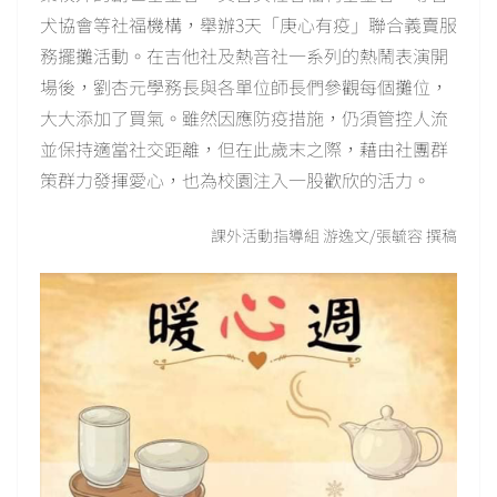
犬協會等社福機構，舉辦3天「庚心有疫」聯合義賣服
務擺攤活動。在吉他社及熱音社一系列的熱鬧表演開
場後，劉杏元學務長與各單位師長們參觀每個攤位，
大大添加了買氣。雖然因應防疫措施，仍須管控人流
並保持適當社交距離，但在此歲末之際，藉由社團群
策群力發揮愛心，也為校園注入一股歡欣的活力。
課外活動指導組 游逸文/張毓容 撰稿