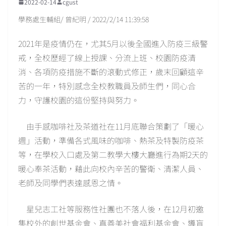
2022-02-14
cgust
學務處生輔組/ 曾紀明 / 2022/2/14 11:39:58
2021年是疫情仍在，尤其5月以後全國進入防疫三級警
戒，全校歷經了線上授課、分流上班、校園防疫清
消、各項防疫措施不斷的滾動式修正，歲末回顧這辛
苦的一年，特別感念全校教職員及師生們，同心合
力，守護校園的這份堅持與努力。
由手感咖啡社及茶道社在11月底聯合策劃了「暖心
週」活動，準備各式風味的咖啡、熱茶及特製防疫茶
等，在學校入口處及第二教學大樓大廳進行為期2天的
暖心奉茶活動，藉此向校內辛苦的警衛、清潔人員、
老師及同學們表達感恩之情。
星兒志工社等服務性社團也不落人後，在12月初邀
集校外的創世基金會、真善美社會福利基金會、導盲