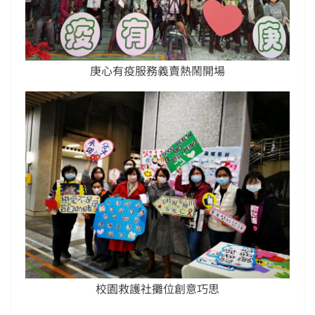
庚心有疫服務義賣熱鬧開場
校園救護社攤位創意巧思