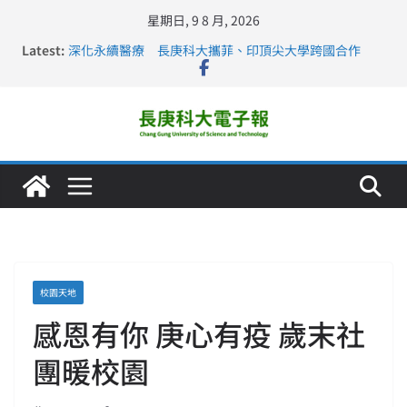
星期日, 9 8 月, 2026
Latest:
深化永續醫療 長庚科大攜菲、印頂尖大學跨國合作
長庚科大訪凱瑟醫療集團、美容學校收穫豐
跨海築夢 長庚科大赴美直擊健康平權與智慧照護實踐
仁德醫專與長庚科大締結策略聯盟 培育護理尖兵
長庚科大連四年穩居《遠見》醫學大學第5名 辦學實力再
獲肯定
校園天地
感恩有你 庚心有疫 歲末社
團暖校園