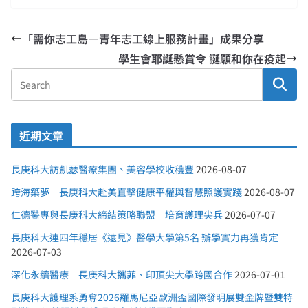
「需你志工島—青年志工線上服務計畫」成果分享
學生會耶誕懸賞令 誕願和你在疫起
近期文章
長庚科大訪凱瑟醫療集團、美容學校收穫豐
2026-08-07
跨海築夢 長庚科大赴美直擊健康平權與智慧照護實踐
2026-08-07
仁德醫專與長庚科大締結策略聯盟 培育護理尖兵
2026-07-07
長庚科大連四年穩居《遠見》醫學大學第5名 辦學實力再獲肯定
2026-07-03
深化永續醫療 長庚科大攜菲、印頂尖大學跨國合作
2026-07-01
長庚科大護理系勇奪2026羅馬尼亞歐洲盃國際發明展雙金牌暨雙特