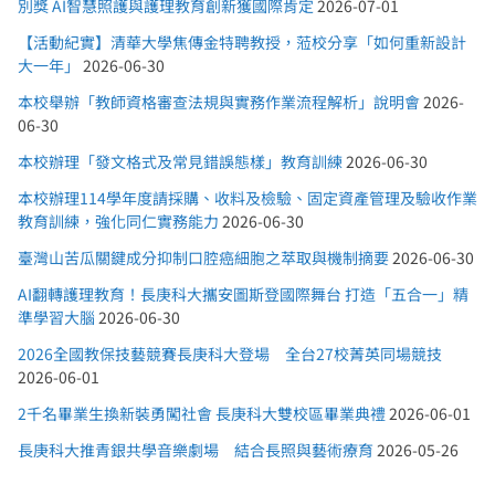
別獎 AI智慧照護與護理教育創新獲國際肯定
2026-07-01
【活動紀實】清華大學焦傳金特聘教授，蒞校分享「如何重新設計
大一年」
2026-06-30
本校舉辦「教師資格審查法規與實務作業流程解析」說明會
2026-
06-30
本校辦理「發文格式及常見錯誤態樣」教育訓練
2026-06-30
本校辦理114學年度請採購、收料及檢驗、固定資產管理及驗收作業
教育訓練，強化同仁實務能力
2026-06-30
臺灣山苦瓜關鍵成分抑制口腔癌細胞之萃取與機制摘要
2026-06-30
AI翻轉護理教育！長庚科大攜安圖斯登國際舞台 打造「五合一」精
準學習大腦
2026-06-30
2026全國教保技藝競賽長庚科大登場 全台27校菁英同場競技
2026-06-01
2千名畢業生換新裝勇闖社會 長庚科大雙校區畢業典禮
2026-06-01
長庚科大推青銀共學音樂劇場 結合長照與藝術療育
2026-05-26