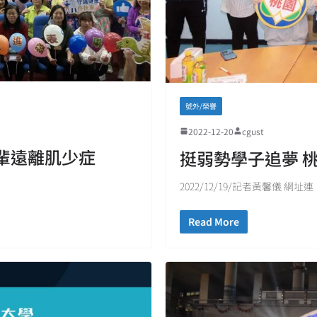
號外/榮譽
2022-12-20
cgust
輩遠離肌少症
挺弱勢學子追夢 
2022/12/19/記者黃馨儀 網址連
Read More