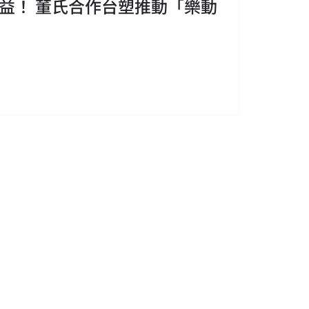
益！ 董氏合作台塑推動「樂動