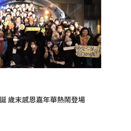
誕 歲末感恩嘉年華熱鬧登場