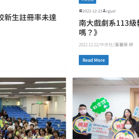
2022-12-23
cgust
校新生註冊率未達
南大戲劇系113
嗎？》
2022.12.22/中央社/蕃薯藤 網
Read More