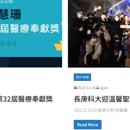
號外/榮譽
2022-12-16
cgust
32屆醫療奉獻獎
長庚科大迎溫馨聖
2022.12.15/記者諶志明/桃園電
Read More