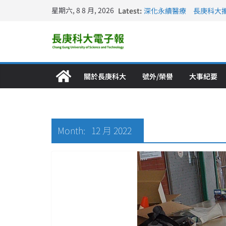
星期六, 8 8 月, 2026
Latest:
深化永續醫療 長庚科大
長庚科大訪凱瑟醫療集團
跨海築夢 長庚科大赴美
仁德醫專與長庚科大締結
長庚科大連四年穩居《遠見
關於長庚科大
號外/榮譽
大事紀要
Month:
12 月 2022