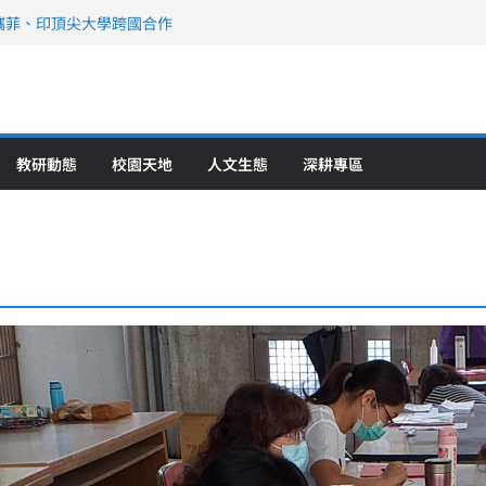
攜菲、印頂尖大學跨國合作
、美容學校收穫豐
直擊健康平權與智慧照護實踐
策略聯盟 培育護理尖兵
》醫學大學第5名 辦學實力再獲肯定
教研動態
校園天地
人文生態
深耕專區