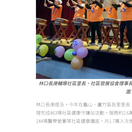
林口長庚輔導社區里長、社區發展協會理事
圖
林口長庚提及，今年在龜山、蘆竹區各里里長
理完成463場社區健康守護站活動，服務約2.6
144場醫學營養等社區健康講座，共1.7萬人次