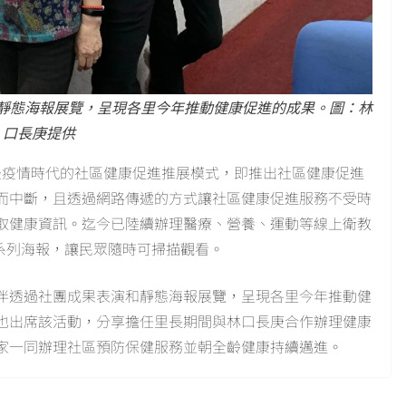
靜態海報展覽，呈現各里今年推動健康促進的成果。圖：林
口長庚提供
後疫情時代的社區健康促進推展模式，即推出社區健康促進
而中斷，且透過網路傳遞的方式讓社區健康促進服務不受時
取健康資訊。迄今已陸續辦理醫療、營養、運動等線上衛教
de系列海報，讓民眾隨時可掃描觀看。
伴透過社團成果表演和靜態海報展覽，呈現各里今年推動健
也出席該活動，分享擔任里長期間與林口長庚合作辦理健康
家一同辦理社區預防保健服務並朝全齡健康持續邁進。