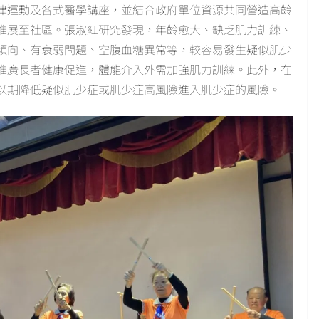
律運動及各式醫學講座，並結合政府單位資源共同營造高齡
推展至社區。張淑紅研究發現，年齡愈大、缺乏肌力訓練、
傾向、有衰弱問題、空腹血糖異常等，較容易發生疑似肌少
推廣長者健康促進，體能介入外需加強肌力訓練。此外，在
以期降低疑似肌少症或肌少症高風險進入肌少症的風險。