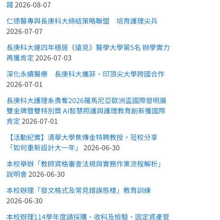
踐
2026-08-07
仁德醫專與長庚科大締結策略聯盟 培育護理尖兵
2026-07-07
長庚科大連四年穩居《遠見》醫學大學第5名 辦學實力
再獲肯定
2026-07-03
深化永續醫療 長庚科大攜菲、印頂尖大學跨國合作
2026-07-01
長庚科大護理系勇奪2026羅馬尼亞歐洲盃國際發明展
雙金牌暨雙特別獎 AI智慧照護與護理教育創新獲國際
肯定
2026-07-01
【活動紀實】清華大學焦傳金特聘教授，蒞校分享
「如何重新設計大一年」
2026-06-30
本校舉辦「教師資格審查法規與實務作業流程解析」
說明會
2026-06-30
本校辦理「發文格式及常見錯誤態樣」教育訓練
2026-06-30
本校辦理114學年度請採購、收料及檢驗、固定資產管