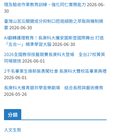
理及驗收作業教育訓練，強化同仁實務能力
2026-06-
30
臺灣山苦瓜關鍵成分抑制口腔癌細胞之萃取與機制摘
要
2026-06-30
AI翻轉護理教育！長庚科大攜安圖斯登國際舞台 打造
「五合一」精準學習大腦
2026-06-30
2026全國教保技藝競賽長庚科大登場 全台27校菁英
同場競技
2026-06-01
2千名畢業生換新裝勇闖社會 長庚科大雙校區畢業典禮
2026-06-01
長庚科大推青銀共學音樂劇場 結合長照與藝術療育
2026-05-26
分類
人文生態