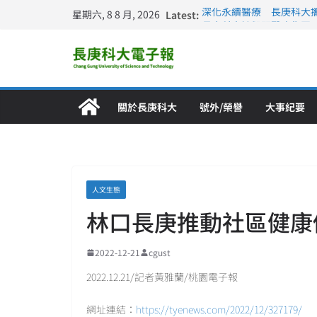
星期六, 8 8 月, 2026
Latest:
深化永續醫療 長庚科大
長庚科大訪凱瑟醫療集團
跨海築夢 長庚科大赴美
仁德醫專與長庚科大締結
長庚科大連四年穩居《遠見
關於長庚科大
號外/榮譽
大事紀要
人文生態
林口長庚推動社區健康
2022-12-21
cgust
2022.12.21/記者黃雅蘭/桃園電子報
網址連結：
https://tyenews.com/2022/12/327179/