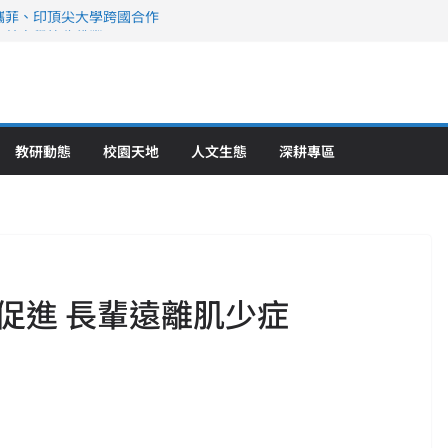
攜菲、印頂尖大學跨國合作
、美容學校收穫豐
直擊健康平權與智慧照護實踐
策略聯盟 培育護理尖兵
》醫學大學第5名 辦學實力再獲肯定
教研動態
校園天地
人文生態
深耕專區
促進 長輩遠離肌少症