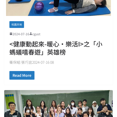
校園天地
2024-07-16
cgust
<健康動起來-暖心‧樂活I>之「小
螞蟻嘻春遊」英雄榜
衛保組 張巧宜2024-07-16 08
Read More