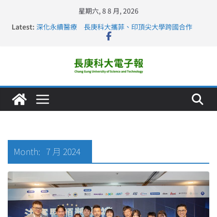
星期六, 8 8 月, 2026
Latest:
深化永續醫療 長庚科大攜菲、印頂尖大學跨國合作
長庚科大訪凱瑟醫療集團、美容學校收穫豐
跨海築夢 長庚科大赴美直擊健康平權與智慧照護實踐
仁德醫專與長庚科大締結策略聯盟 培育護理尖兵
長庚科大連四年穩居《遠見》醫學大學第5名 辦學實力再
獲肯定
Month:
7 月 2024