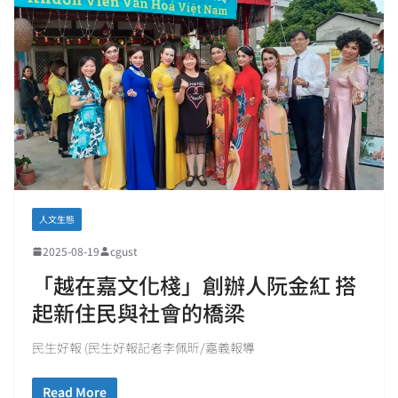
人文生態
2025-08-19
cgust
「越在嘉文化棧」創辦人阮金紅 搭
起新住民與社會的橋梁
民生好報 (民生好報記者李佩昕/嘉義報導
Read More