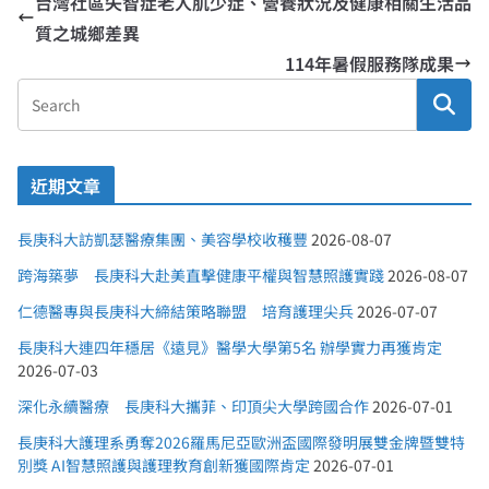
台灣社區失智症老人肌少症、營養狀況及健康相關生活品
質之城鄉差異
114年暑假服務隊成果
近期文章
長庚科大訪凱瑟醫療集團、美容學校收穫豐
2026-08-07
跨海築夢 長庚科大赴美直擊健康平權與智慧照護實踐
2026-08-07
仁德醫專與長庚科大締結策略聯盟 培育護理尖兵
2026-07-07
長庚科大連四年穩居《遠見》醫學大學第5名 辦學實力再獲肯定
2026-07-03
深化永續醫療 長庚科大攜菲、印頂尖大學跨國合作
2026-07-01
長庚科大護理系勇奪2026羅馬尼亞歐洲盃國際發明展雙金牌暨雙特
別獎 AI智慧照護與護理教育創新獲國際肯定
2026-07-01