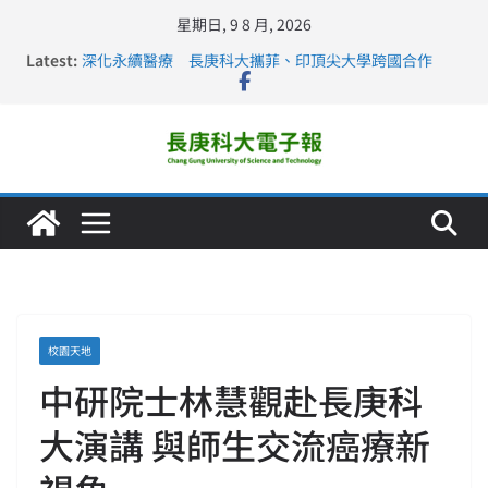
星期日, 9 8 月, 2026
Latest:
深化永續醫療 長庚科大攜菲、印頂尖大學跨國合作
長庚科大訪凱瑟醫療集團、美容學校收穫豐
跨海築夢 長庚科大赴美直擊健康平權與智慧照護實踐
仁德醫專與長庚科大締結策略聯盟 培育護理尖兵
長庚科大連四年穩居《遠見》醫學大學第5名 辦學實力再
獲肯定
校園天地
中研院士林慧觀赴長庚科
大演講 與師生交流癌療新