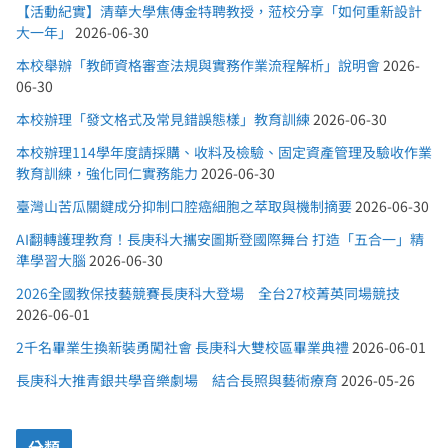
【活動紀實】清華大學焦傳金特聘教授，蒞校分享「如何重新設計
大一年」
2026-06-30
本校舉辦「教師資格審查法規與實務作業流程解析」說明會
2026-
06-30
本校辦理「發文格式及常見錯誤態樣」教育訓練
2026-06-30
本校辦理114學年度請採購、收料及檢驗、固定資產管理及驗收作業
教育訓練，強化同仁實務能力
2026-06-30
臺灣山苦瓜關鍵成分抑制口腔癌細胞之萃取與機制摘要
2026-06-30
AI翻轉護理教育！長庚科大攜安圖斯登國際舞台 打造「五合一」精
準學習大腦
2026-06-30
2026全國教保技藝競賽長庚科大登場 全台27校菁英同場競技
2026-06-01
2千名畢業生換新裝勇闖社會 長庚科大雙校區畢業典禮
2026-06-01
長庚科大推青銀共學音樂劇場 結合長照與藝術療育
2026-05-26
分類