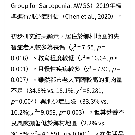
Group for Sarcopenia, AWGS）2019年標
準進行肌少症評估（Chen et al., 2020）。
初步研究結果顯示，居住於鄉村地區的失
智症老人較多為喪偶（χ² = 7.55,
p
=
0.016）、教育程度較低（χ² = 16.64,
p
<
0.001），且慢性疾病較多（χ² = 7.90,
p
=
0.007）。雖然都市老人面臨較高的肌肉量
不足（34.8% vs. 18.1%;
χ²
= 8.281,
p
= 0.004）與肌少症風險（33.3% vs.
16.2%;
χ²
= 9.059,
p
= 0.003），但其營養不
良風險顯著低於鄉村地區（2.2% vs.
30.5%;
χ²
= 40.591,
p
< 0.001）。在生活品