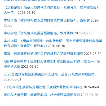
【活動紀實】清華大學焦傳金特聘教授，蒞校分享「如何重新設計
大一年」
2026-06-30
本校舉辦「教師資格審查法規與實務作業流程解析」說明會
2026-
06-30
本校辦理「發文格式及常見錯誤態樣」教育訓練
2026-06-30
本校辦理114學年度請採購、收料及檢驗、固定資產管理及驗收作業
教育訓練，強化同仁實務能力
2026-06-30
臺灣山苦瓜關鍵成分抑制口腔癌細胞之萃取與機制摘要
2026-06-30
AI翻轉護理教育！長庚科大攜安圖斯登國際舞台 打造「五合一」精
準學習大腦
2026-06-30
2026全國教保技藝競賽長庚科大登場 全台27校菁英同場競技
2026-06-01
2千名畢業生換新裝勇闖社會 長庚科大雙校區畢業典禮
2026-06-01
長庚科大推青銀共學音樂劇場 結合長照與藝術療育
2026-05-26