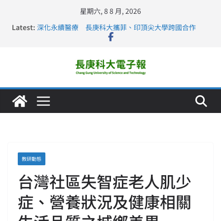
星期六, 8 8 月, 2026
Latest:
深化永續醫療 長庚科大攜菲、印頂尖大學跨國合作
長庚科大訪凱瑟醫療集團、美容學校收穫豐
跨海築夢 長庚科大赴美直擊健康平權與智慧照護實踐
仁德醫專與長庚科大締結策略聯盟 培育護理尖兵
長庚科大連四年穩居《遠見》醫學大學第5名 辦學實力再
獲肯定
教研動態
台灣社區失智症老人肌少
症、營養狀況及健康相關