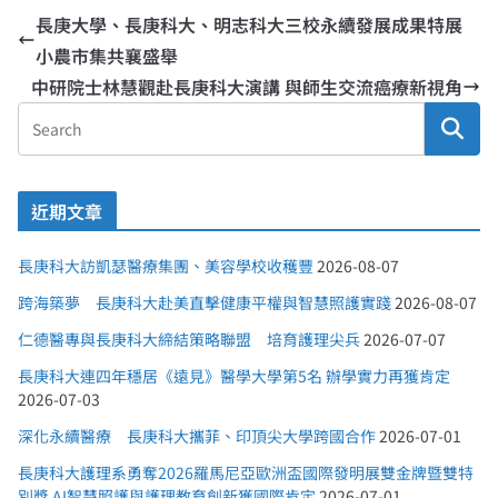
長庚大學、長庚科大、明志科大三校永續發展成果特展
小農市集共襄盛舉
中研院士林慧觀赴長庚科大演講 與師生交流癌療新視角
近期文章
長庚科大訪凱瑟醫療集團、美容學校收穫豐
2026-08-07
跨海築夢 長庚科大赴美直擊健康平權與智慧照護實踐
2026-08-07
仁德醫專與長庚科大締結策略聯盟 培育護理尖兵
2026-07-07
長庚科大連四年穩居《遠見》醫學大學第5名 辦學實力再獲肯定
2026-07-03
深化永續醫療 長庚科大攜菲、印頂尖大學跨國合作
2026-07-01
長庚科大護理系勇奪2026羅馬尼亞歐洲盃國際發明展雙金牌暨雙特
別獎 AI智慧照護與護理教育創新獲國際肯定
2026-07-01