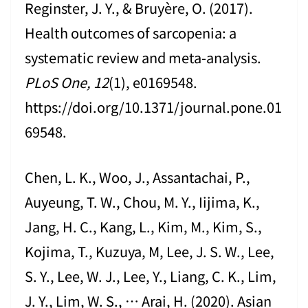
Reginster, J. Y., & Bruyère, O. (2017).
Health outcomes of sarcopenia: a
systematic review and meta-analysis.
PLoS One, 12
(1), e0169548.
https://doi.org/10.1371/journal.pone.01
69548.
Chen, L. K., Woo, J., Assantachai, P.,
Auyeung, T. W., Chou, M. Y., Iijima, K.,
Jang, H. C., Kang, L., Kim, M., Kim, S.,
Kojima, T., Kuzuya, M, Lee, J. S. W., Lee,
S. Y., Lee, W. J., Lee, Y., Liang, C. K., Lim,
J. Y., Lim, W. S., … Arai, H. (2020). Asian