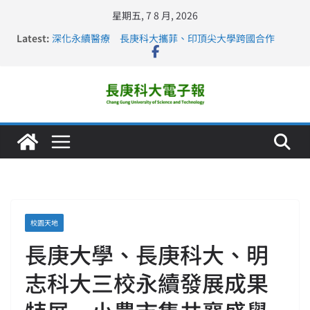
星期五, 7 8 月, 2026
Latest:
深化永續醫療 長庚科大攜菲、印頂尖大學跨國合作
長庚科大訪凱瑟醫療集團、美容學校收穫豐
跨海築夢 長庚科大赴美直擊健康平權與智慧照護實踐
仁德醫專與長庚科大締結策略聯盟 培育護理尖兵
長庚科大連四年穩居《遠見》醫學大學第5名 辦學實力再
獲肯定
校園天地
長庚大學、長庚科大、明
志科大三校永續發展成果