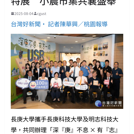
特展 小農市集共襄盛舉
2025-08-04
cgust
台灣好新聞• 記者陳華興／桃園報導
長庚大學攜手長庚科技大學及明志科技大
學，共同辦理「深『庚』不息 × 有『志』