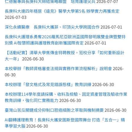
仁德醫專與長庚科大締結策略聯盟 培育護理尖兵
2026-07-07
長庚科大連四年穩居《遠見》醫學大學第5名 辦學實力再獲肯定
2026-07-03
深化永續醫療 長庚科大攜菲、印頂尖大學跨國合作
2026-07-01
長庚科大護理系勇奪2026羅馬尼亞歐洲盃國際發明展雙金牌暨雙特
別獎 AI智慧照護與護理教育創新獲國際肯定
2026-07-01
【活動紀實】清華大學焦傳金特聘教授，蒞校分享「如何重新設計
大一年」
2026-06-30
本校舉辦「教師資格審查法規與實務作業流程解析」說明會
2026-
06-30
本校辦理「發文格式及常見錯誤態樣」教育訓練
2026-06-30
本校辦理114學年度請採購、收料及檢驗、固定資產管理及驗收作業
教育訓練，強化同仁實務能力
2026-06-30
臺灣山苦瓜關鍵成分抑制口腔癌細胞之萃取與機制摘要
2026-06-30
AI翻轉護理教育！長庚科大攜安圖斯登國際舞台 打造「五合一」精
準學習大腦
2026-06-30