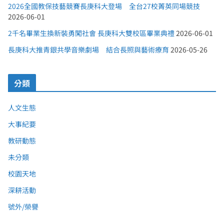
2026全國教保技藝競賽長庚科大登場 全台27校菁英同場競技
2026-06-01
2千名畢業生換新裝勇闖社會 長庚科大雙校區畢業典禮
2026-06-01
長庚科大推青銀共學音樂劇場 結合長照與藝術療育
2026-05-26
分類
人文生態
大事紀要
教研動態
未分類
校園天地
深耕活動
號外/榮譽