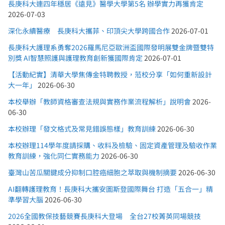
長庚科大連四年穩居《遠見》醫學大學第5名 辦學實力再獲肯定
2026-07-03
深化永續醫療 長庚科大攜菲、印頂尖大學跨國合作
2026-07-01
長庚科大護理系勇奪2026羅馬尼亞歐洲盃國際發明展雙金牌暨雙特
別獎 AI智慧照護與護理教育創新獲國際肯定
2026-07-01
【活動紀實】清華大學焦傳金特聘教授，蒞校分享「如何重新設計
大一年」
2026-06-30
本校舉辦「教師資格審查法規與實務作業流程解析」說明會
2026-
06-30
本校辦理「發文格式及常見錯誤態樣」教育訓練
2026-06-30
本校辦理114學年度請採購、收料及檢驗、固定資產管理及驗收作業
教育訓練，強化同仁實務能力
2026-06-30
臺灣山苦瓜關鍵成分抑制口腔癌細胞之萃取與機制摘要
2026-06-30
AI翻轉護理教育！長庚科大攜安圖斯登國際舞台 打造「五合一」精
準學習大腦
2026-06-30
2026全國教保技藝競賽長庚科大登場 全台27校菁英同場競技