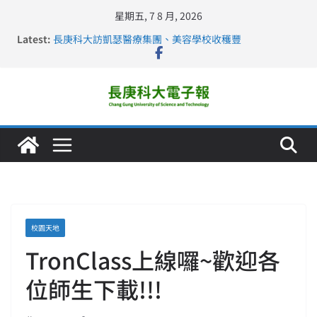
星期五, 7 8 月, 2026
深化永續醫療 長庚科大攜菲、印頂尖大學跨國合作
Latest:
長庚科大訪凱瑟醫療集團、美容學校收穫豐
跨海築夢 長庚科大赴美直擊健康平權與智慧照護實踐
仁德醫專與長庚科大締結策略聯盟 培育護理尖兵
長庚科大連四年穩居《遠見》醫學大學第5名 辦學實力再
獲肯定
校園天地
TronClass上線囉~歡迎各
位師生下載!!!