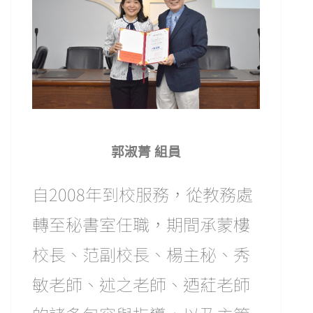
郭淑菁 組員
自2008年到校服務，從教務處
轉至秘書室任職，期間承蒙樓
校長、范副校長、楊主秘、秀
敏老師、述之老師、迺葒老師