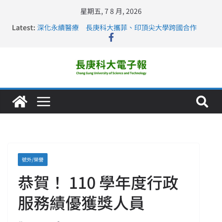
星期五, 7 8 月, 2026
長庚科大連四年穩居《遠見》醫學大學第5名 辦學實力再
Latest:
獲肯定
深化永續醫療 長庚科大攜菲、印頂尖大學跨國合作
長庚科大訪凱瑟醫療集團、美容學校收穫豐
跨海築夢 長庚科大赴美直擊健康平權與智慧照護實踐
仁德醫專與長庚科大締結策略聯盟 培育護理尖兵
號外/榮譽
恭賀！ 110 學年度行政
服務績優獲獎人員