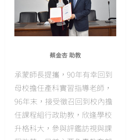
蔡金杏 助教
承蒙師長提攜，90年有幸回到
母校擔任產科實習指導老師，
96年末，接受徵召回到校內擔
任課程組行政助教，欣逢學校
升格科大，參與評鑑訪視與課