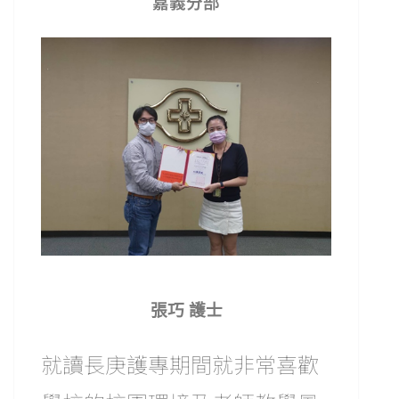
嘉義分部
張巧 護士
就讀長庚護專期間就非常喜歡