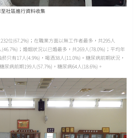
隊至社區進行資料收集
性232位(67.2%)；在職業方面以無工作者最多，共295人
(46.7%)；婚姻狀況以已婚最多，共269人(78.0%)；平均年
抽菸只有17人(4.9%)，喝酒38人(11.0%)。糖尿病前期狀況，
病前期199人(57.7%)，糖尿病64人(18.6%)。