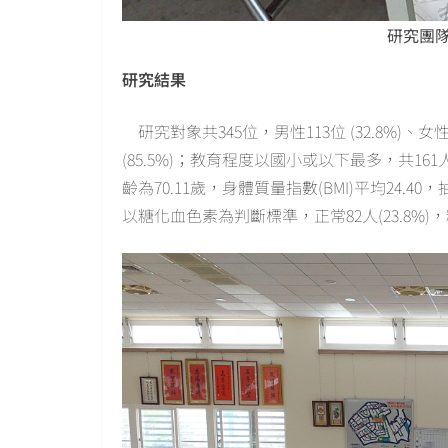
研究團
研究結果
研究對象共345位，男性113位 (32.8%)、女
(85.5%)；教育程度以國小或以下最多，共161人
齡為70.11歲，身體質量指數(BMI)平均24.40，
以糖化血色素為判斷標準，正常82人(23.8%)，糖尿