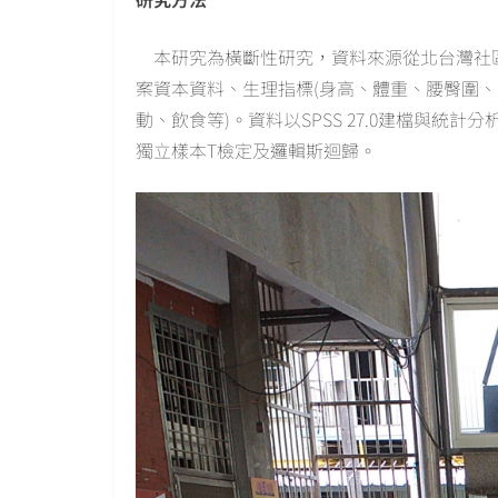
本研究為橫斷性研究，資料來源從北台灣社區健
案資本資料、生理指標(身高、體重、腰臀圍、
動、飲食等)。資料以SPSS 27.0建檔與
獨立樣本T檢定及邏輯斯迴歸。