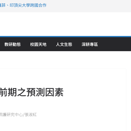
攜菲、印頂尖大學跨國合作
、美容學校收穫豐
直擊健康平權與智慧照護實踐
策略聯盟 培育護理尖兵
》醫學大學第5名 辦學實力再獲肯定
教研動態
校園天地
人文生態
深耕專區
前期之預測因素
長期照護研究中心/張淑紅