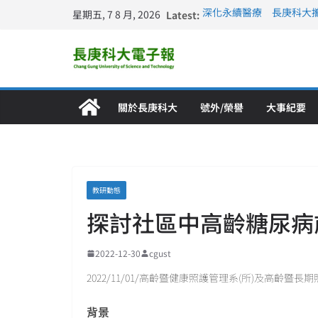
星期五, 7 8 月, 2026
Latest:
深化永續醫療 長庚科大
長庚科大訪凱瑟醫療集團
跨海築夢 長庚科大赴美
仁德醫專與長庚科大締結
長庚科大連四年穩居《遠見
關於長庚科大
號外/榮譽
大事紀要
教研動態
探討社區中高齡糖尿病
2022-12-30
cgust
2022/11/01/高齡暨健康照護管理系(所)及高齡暨
背景