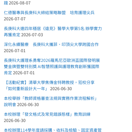
踐
2026-08-07
仁德醫專與長庚科大締結策略聯盟 培育護理尖兵
2026-07-07
長庚科大連四年穩居《遠見》醫學大學第5名 辦學實力
再獲肯定
2026-07-03
深化永續醫療 長庚科大攜菲、印頂尖大學跨國合作
2026-07-01
長庚科大護理系勇奪2026羅馬尼亞歐洲盃國際發明展
雙金牌暨雙特別獎 AI智慧照護與護理教育創新獲國際
肯定
2026-07-01
【活動紀實】清華大學焦傳金特聘教授，蒞校分享
「如何重新設計大一年」
2026-06-30
本校舉辦「教師資格審查法規與實務作業流程解析」
說明會
2026-06-30
本校辦理「發文格式及常見錯誤態樣」教育訓練
2026-06-30
本校辦理114學年度請採購、收料及檢驗、固定資產管