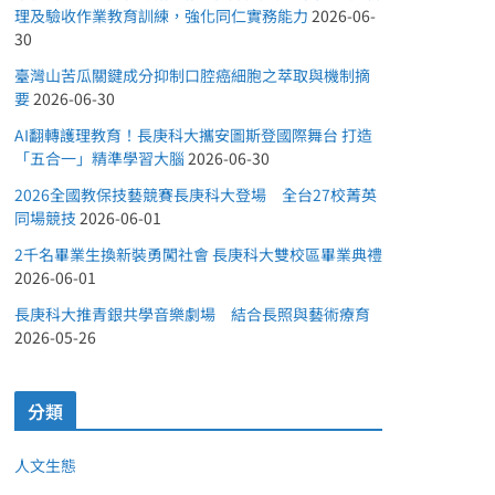
理及驗收作業教育訓練，強化同仁實務能力
2026-06-
30
臺灣山苦瓜關鍵成分抑制口腔癌細胞之萃取與機制摘
要
2026-06-30
AI翻轉護理教育！長庚科大攜安圖斯登國際舞台 打造
「五合一」精準學習大腦
2026-06-30
2026全國教保技藝競賽長庚科大登場 全台27校菁英
同場競技
2026-06-01
2千名畢業生換新裝勇闖社會 長庚科大雙校區畢業典禮
2026-06-01
長庚科大推青銀共學音樂劇場 結合長照與藝術療育
2026-05-26
分類
人文生態