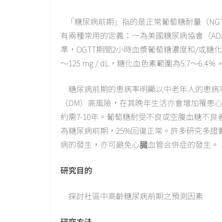
「糖尿病前期」指的是正常葡萄糖耐量（NG
有兩種常用的定義：一為美國糖尿病協會（AD
準，OGTT期間2小時血漿葡萄糖濃度和/或糖化
〜125 mg / dL，糖化血色素範圍為5.7〜6.4％
糖尿病前期的患病率明顯以中老年人的患病
（DM）高風險，在其晚年生活亦會增加罹患心
約需7-10年。葡萄糖耐受不良或空腹血糖不良者
為糖尿病前期，25%回復正常。許多研究多
病的發生，亦可避免心臓血管合併症的發生。
研究目的
探討社區中高齡糖尿病前期之預測因素
研究方法