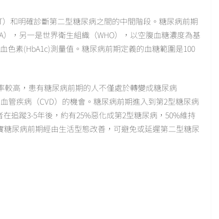
T）和明確診斷第二型糖尿病之間的中間階段。糖尿病前期
A），另一是世界衛生組織（WHO），以空腹血糖濃度為基
血色素(HbA1c)測量值。糖尿病前期定義的血糖範圍是100
。
率較高，患有糖尿病前期的人不僅處於轉變成糖尿病
血管疾病（CVD）的機會。糖尿病前期進入到第2型糖尿病
在追蹤3-5年後，約有25%惡化成第2型糖尿病，50%維持
證實糖尿病前期經由生活型態改善，可避免或延遲第二型糖尿