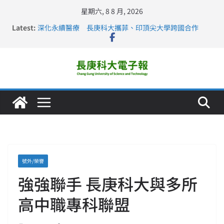
星期六, 8 8 月, 2026
Latest:
深化永續醫療 長庚科大攜菲、印頂尖大學跨國合作
長庚科大訪凱瑟醫療集團、美容學校收穫豐
跨海築夢 長庚科大赴美直擊健康平權與智慧照護實踐
仁德醫專與長庚科大締結策略聯盟 培育護理尖兵
長庚科大連四年穩居《遠見》醫學大學第5名 辦學實力再
獲肯定
號外/榮譽
強強聯手 長庚科大與多所
高中職專科聯盟