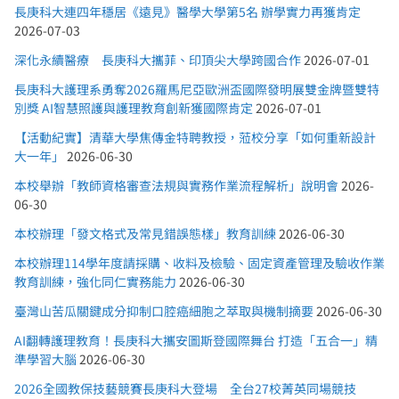
長庚科大連四年穩居《遠見》醫學大學第5名 辦學實力再獲肯定
2026-07-03
深化永續醫療 長庚科大攜菲、印頂尖大學跨國合作
2026-07-01
長庚科大護理系勇奪2026羅馬尼亞歐洲盃國際發明展雙金牌暨雙特
別獎 AI智慧照護與護理教育創新獲國際肯定
2026-07-01
【活動紀實】清華大學焦傳金特聘教授，蒞校分享「如何重新設計
大一年」
2026-06-30
本校舉辦「教師資格審查法規與實務作業流程解析」說明會
2026-
06-30
本校辦理「發文格式及常見錯誤態樣」教育訓練
2026-06-30
本校辦理114學年度請採購、收料及檢驗、固定資產管理及驗收作業
教育訓練，強化同仁實務能力
2026-06-30
臺灣山苦瓜關鍵成分抑制口腔癌細胞之萃取與機制摘要
2026-06-30
AI翻轉護理教育！長庚科大攜安圖斯登國際舞台 打造「五合一」精
準學習大腦
2026-06-30
2026全國教保技藝競賽長庚科大登場 全台27校菁英同場競技