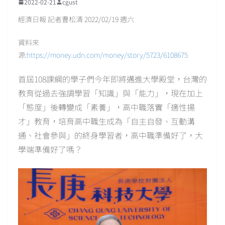
2022-02-21
cgust
經濟日報 記者曹松清 2022/02/19 週六
資料來
源:
https://money.udn.com/money/story/5723/6108675
首屆108課綱的學子們今年即將邁進大學殿堂，台灣的
教育從過去強調學習「知識」與「能力」，現在加上
「態度」後轉變成「素養」，高中職落實「適性揚
才」教育，培育高中職生成為「自主自發、互動溝
通、社會參與」的終身學習者，高中職準備好了，大
學端準備好了嗎？