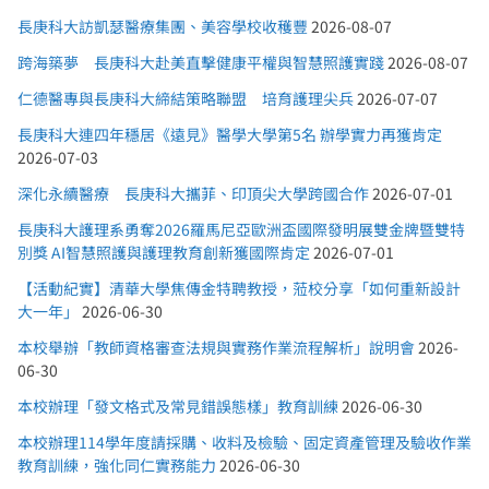
長庚科大訪凱瑟醫療集團、美容學校收穫豐
2026-08-07
跨海築夢 長庚科大赴美直擊健康平權與智慧照護實踐
2026-08-07
仁德醫專與長庚科大締結策略聯盟 培育護理尖兵
2026-07-07
長庚科大連四年穩居《遠見》醫學大學第5名 辦學實力再獲肯定
2026-07-03
深化永續醫療 長庚科大攜菲、印頂尖大學跨國合作
2026-07-01
長庚科大護理系勇奪2026羅馬尼亞歐洲盃國際發明展雙金牌暨雙特
別獎 AI智慧照護與護理教育創新獲國際肯定
2026-07-01
【活動紀實】清華大學焦傳金特聘教授，蒞校分享「如何重新設計
大一年」
2026-06-30
本校舉辦「教師資格審查法規與實務作業流程解析」說明會
2026-
06-30
本校辦理「發文格式及常見錯誤態樣」教育訓練
2026-06-30
本校辦理114學年度請採購、收料及檢驗、固定資產管理及驗收作業
教育訓練，強化同仁實務能力
2026-06-30