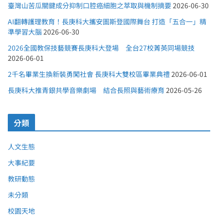
臺灣山苦瓜關鍵成分抑制口腔癌細胞之萃取與機制摘要
2026-06-30
AI翻轉護理教育！長庚科大攜安圖斯登國際舞台 打造「五合一」精
準學習大腦
2026-06-30
2026全國教保技藝競賽長庚科大登場 全台27校菁英同場競技
2026-06-01
2千名畢業生換新裝勇闖社會 長庚科大雙校區畢業典禮
2026-06-01
長庚科大推青銀共學音樂劇場 結合長照與藝術療育
2026-05-26
分類
人文生態
大事紀要
教研動態
未分類
校園天地