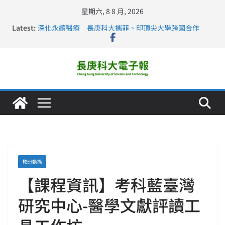
星期六, 8 8 月, 2026
Latest:
深化永續醫療 長庚科大攜菲、印頂尖大學跨國合作
長庚科大訪凱瑟醫療集團、美容學校收穫豐
跨海築夢 長庚科大赴美直擊健康平權與智慧照護實踐
仁德醫專與長庚科大締結策略聯盟 培育護理尖兵
長庚科大連四年穩居《遠見》醫學大學第5名 辦學實力再
獲肯定
教研動態
【課程資訊】考科藍臺灣
研究中心-醫學文獻評讀工