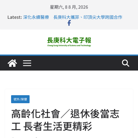
星期六, 8 8 月, 2026
Latest:
深化永續醫療 長庚科大攜菲、印頂尖大學跨國合作
長庚科大訪凱瑟醫療集團、美容學校收穫豐
跨海築夢 長庚科大赴美直擊健康平權與智慧照護實踐
仁德醫專與長庚科大締結策略聯盟 培育護理尖兵
長庚科大連四年穩居《遠見》醫學大學第5名 辦學實力再
獲肯定
號外/榮譽
高齡化社會／退休後當志
工 長者生活更精彩