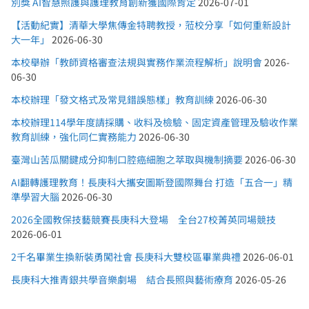
別獎 AI智慧照護與護理教育創新獲國際肯定
2026-07-01
【活動紀實】清華大學焦傳金特聘教授，蒞校分享「如何重新設計
大一年」
2026-06-30
本校舉辦「教師資格審查法規與實務作業流程解析」說明會
2026-
06-30
本校辦理「發文格式及常見錯誤態樣」教育訓練
2026-06-30
本校辦理114學年度請採購、收料及檢驗、固定資產管理及驗收作業
教育訓練，強化同仁實務能力
2026-06-30
臺灣山苦瓜關鍵成分抑制口腔癌細胞之萃取與機制摘要
2026-06-30
AI翻轉護理教育！長庚科大攜安圖斯登國際舞台 打造「五合一」精
準學習大腦
2026-06-30
2026全國教保技藝競賽長庚科大登場 全台27校菁英同場競技
2026-06-01
2千名畢業生換新裝勇闖社會 長庚科大雙校區畢業典禮
2026-06-01
長庚科大推青銀共學音樂劇場 結合長照與藝術療育
2026-05-26