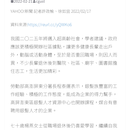
2022-02-21
cgust
YAHOO!新聞 記者許政榆、徐如宜 2022/02/17
資料來源:
https://reurl.cc/yQWKo6
我國二○二五年將邁入超高齡社會，學者建議，政府
應該更積極開辦社區據點，讓更多健康長輩走出戶
外，動腦或活動身體，至於是否重回職場，則因人而
異，不少長輩退休後到醫院、社區、廟宇、圖書館擔
任志工，生活更加精彩。
勞動部高澎屏東分署長程泰運表示，銀髮族豐富的工
作經驗、積極的工作態度，能成為企業的得力幫手，
高屏澎東區銀髮人才資源中心也開辦課程，媒合有意
聘用銀髮人才的企業。
七十歲楊燕女士從職場退休後仍喜愛學習，繼續自我