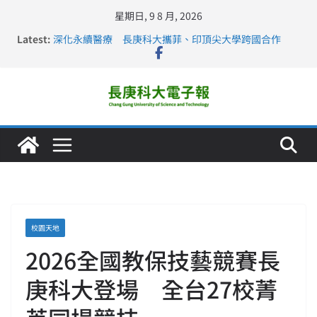
星期日, 9 8 月, 2026
Latest:
深化永續醫療 長庚科大攜菲、印頂尖大學跨國合作
長庚科大訪凱瑟醫療集團、美容學校收穫豐
跨海築夢 長庚科大赴美直擊健康平權與智慧照護實踐
仁德醫專與長庚科大締結策略聯盟 培育護理尖兵
長庚科大連四年穩居《遠見》醫學大學第5名 辦學實力再
獲肯定
校園天地
2026全國教保技藝競賽長
庚科大登場 全台27校菁