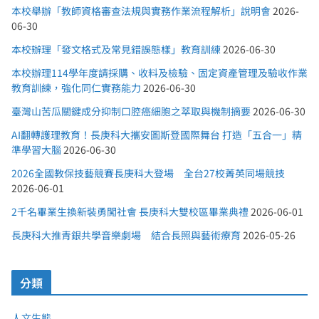
本校舉辦「教師資格審查法規與實務作業流程解析」說明會
2026-
06-30
本校辦理「發文格式及常見錯誤態樣」教育訓練
2026-06-30
本校辦理114學年度請採購、收料及檢驗、固定資產管理及驗收作業
教育訓練，強化同仁實務能力
2026-06-30
臺灣山苦瓜關鍵成分抑制口腔癌細胞之萃取與機制摘要
2026-06-30
AI翻轉護理教育！長庚科大攜安圖斯登國際舞台 打造「五合一」精
準學習大腦
2026-06-30
2026全國教保技藝競賽長庚科大登場 全台27校菁英同場競技
2026-06-01
2千名畢業生換新裝勇闖社會 長庚科大雙校區畢業典禮
2026-06-01
長庚科大推青銀共學音樂劇場 結合長照與藝術療育
2026-05-26
分類
人文生態