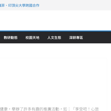
攜菲、印頂尖大學跨國合作
、美容學校收穫豐
直擊健康平權與智慧照護實踐
策略聯盟 培育護理尖兵
》醫學大學第5名 辦學實力再獲肯定
教研動態
校園天地
人文生態
深耕專區
心理健康，舉辦了許多有趣的推廣活動，如：「享受吧！心旅