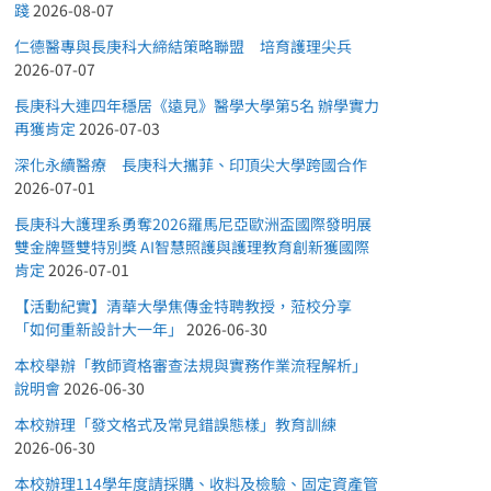
踐
2026-08-07
仁德醫專與長庚科大締結策略聯盟 培育護理尖兵
2026-07-07
長庚科大連四年穩居《遠見》醫學大學第5名 辦學實力
再獲肯定
2026-07-03
深化永續醫療 長庚科大攜菲、印頂尖大學跨國合作
2026-07-01
長庚科大護理系勇奪2026羅馬尼亞歐洲盃國際發明展
雙金牌暨雙特別獎 AI智慧照護與護理教育創新獲國際
肯定
2026-07-01
【活動紀實】清華大學焦傳金特聘教授，蒞校分享
「如何重新設計大一年」
2026-06-30
本校舉辦「教師資格審查法規與實務作業流程解析」
說明會
2026-06-30
本校辦理「發文格式及常見錯誤態樣」教育訓練
2026-06-30
本校辦理114學年度請採購、收料及檢驗、固定資產管