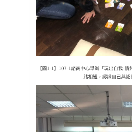
【圖1-1】107-1諮商中心舉辦「玩出自我
緒相遇，認識自己與認