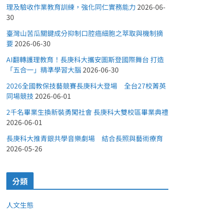
理及驗收作業教育訓練，強化同仁實務能力
2026-06-
30
臺灣山苦瓜關鍵成分抑制口腔癌細胞之萃取與機制摘
要
2026-06-30
AI翻轉護理教育！長庚科大攜安圖斯登國際舞台 打造
「五合一」精準學習大腦
2026-06-30
2026全國教保技藝競賽長庚科大登場 全台27校菁英
同場競技
2026-06-01
2千名畢業生換新裝勇闖社會 長庚科大雙校區畢業典禮
2026-06-01
長庚科大推青銀共學音樂劇場 結合長照與藝術療育
2026-05-26
分類
人文生態