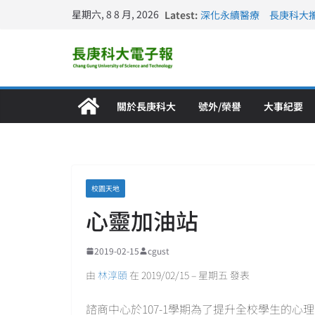
星期六, 8 8 月, 2026
Latest:
深化永續醫療 長庚科大
長庚科大訪凱瑟醫療集團
跨海築夢 長庚科大赴美
仁德醫專與長庚科大締結
長庚科大連四年穩居《遠見
關於長庚科大
號外/榮譽
大事紀要
校園天地
心靈加油站
2019-02-15
cgust
由
林淳頤
在 2019/02/15 – 星期五 發表
諮商中心於107-1學期為了提升全校學生的