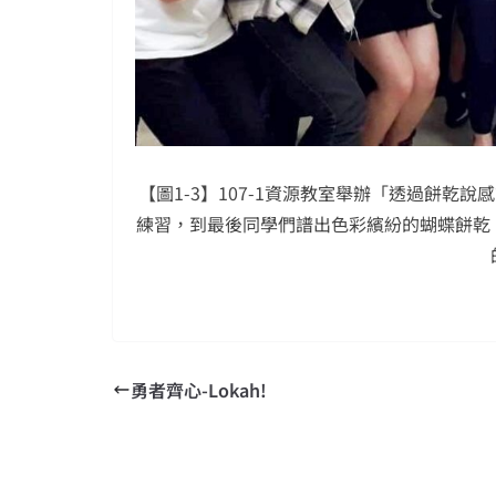
【圖1-3】107-1資源教室舉辦「透過餅乾
練習，到最後同學們譜出色彩繽紛的蝴蝶餅乾
勇者齊心-Lokah!