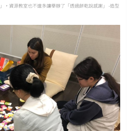
」，資源教室也不遑多讓舉辦了「透過餅乾說感謝」 -造型