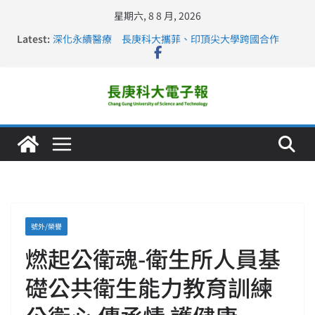
星期六, 8 8 月, 2026
Latest:
深化永續醫療 長庚科大攜菲、印頂尖大學跨國合作
長庚科大訪凱瑟醫療集團、美容學校收穫豐
跨海築夢 長庚科大赴美直擊健康平權與智慧照護實踐
仁德醫專與長庚科大締結策略聯盟 培育護理尖兵
長庚科大連四年穩居《遠見》醫學大學第5名 辦學實力再
獲肯定
號外/榮譽
燃起公衛魂-衛生所人員基
礎公共衛生能力教育訓練