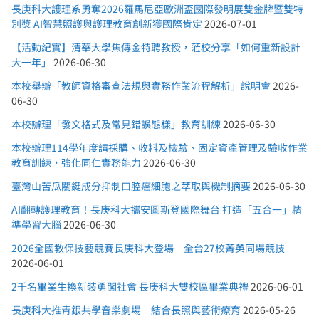
長庚科大護理系勇奪2026羅馬尼亞歐洲盃國際發明展雙金牌暨雙特
別獎 AI智慧照護與護理教育創新獲國際肯定
2026-07-01
【活動紀實】清華大學焦傳金特聘教授，蒞校分享「如何重新設計
大一年」
2026-06-30
本校舉辦「教師資格審查法規與實務作業流程解析」說明會
2026-
06-30
本校辦理「發文格式及常見錯誤態樣」教育訓練
2026-06-30
本校辦理114學年度請採購、收料及檢驗、固定資產管理及驗收作業
教育訓練，強化同仁實務能力
2026-06-30
臺灣山苦瓜關鍵成分抑制口腔癌細胞之萃取與機制摘要
2026-06-30
AI翻轉護理教育！長庚科大攜安圖斯登國際舞台 打造「五合一」精
準學習大腦
2026-06-30
2026全國教保技藝競賽長庚科大登場 全台27校菁英同場競技
2026-06-01
2千名畢業生換新裝勇闖社會 長庚科大雙校區畢業典禮
2026-06-01
長庚科大推青銀共學音樂劇場 結合長照與藝術療育
2026-05-26