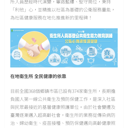
所人員歷經時代演變，篳路藍縷、堅守崗位，秉持
「利他」心，並精進以社區為基礎的公衛服務量能，
為社區健康服務在地化推進新的里程碑！
在地衛生所 全民健康的依靠
目前全國368個鄉鎮市區已設有374家衛生所，長期擔
負國人第一線公共衛生及預防保健工作，是深入社區
與民眾最接近的基層健康照護單位。由於社會變遷及
臺灣逐漸邁入超高齡社會，衛生所的業務從傳染病防
治、婦幼衛生、疫苗接種、預防保健邁向高齡健康照