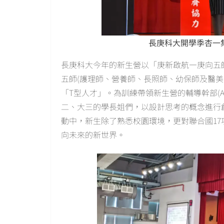
長庚科大開學季杏一
長庚科大今年的新生營以「庚新啟航—庚向五
五師(護理師、營養師、長照師、幼保師及醫美
「T型人才」。為訓練帶領新生營的輔導幹部(AC
二、大三的學長姐們，以設計思考的概念進行
動中，新生除了熟悉校園環境，更對聯合國17項
向未來的新世界。