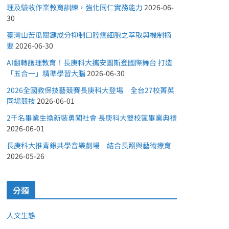
理及驗收作業教育訓練，強化同仁實務能力
2026-06-
30
臺灣山苦瓜關鍵成分抑制口腔癌細胞之萃取與機制摘
要
2026-06-30
AI翻轉護理教育！長庚科大攜安圖斯登國際舞台 打造
「五合一」精準學習大腦
2026-06-30
2026全國教保技藝競賽長庚科大登場 全台27校菁英
同場競技
2026-06-01
2千名畢業生換新裝勇闖社會 長庚科大雙校區畢業典禮
2026-06-01
長庚科大推青銀共學音樂劇場 結合長照與藝術療育
2026-05-26
分類
人文生態