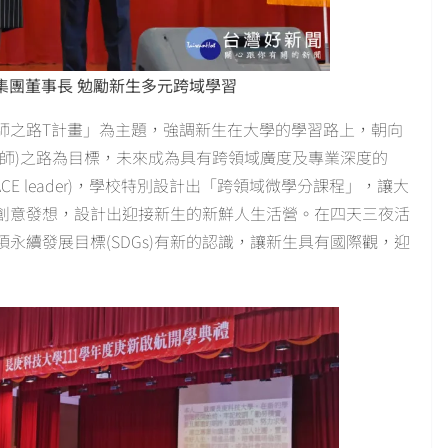
集團董事長 勉勵新生多元跨域學習
師之路T計畫」為主題，強調新生在大學的學習路上，朝向
師)之路為目標，未來成為具有跨領域廣度及專業深度的
E leader)，學校特別設計出「跨領域微學分課程」，讓大
創意發想，設計出迎接新生的新鮮人生活營。在四天三夜活
永續發展目標(SDGs)有新的認識，讓新生具有國際觀，迎