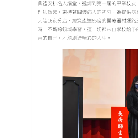
典禮安排名人講堂，邀請到第一屆的畢業校友
理師做起，秉持著關懷病人的初衷，為提供病患
大陸16家分店、總資產達65億的醫療器材通
時，不斷跨領域學習，這一切都來自學校給予
富的自己，才能創造精彩的人生。