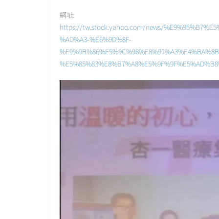
網址:
https://tw.stock.yahoo.com/news/%E9%95%
%AD%A3-%E6%9D%8F-
%E9%9B%86%E5%9C%98%E8%91%A3%E4%BA%8B
%E5%85%83%E8%B7%A8%E5%9F%9F%E5%AD%B8%E