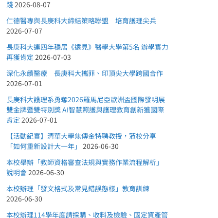
踐
2026-08-07
仁德醫專與長庚科大締結策略聯盟 培育護理尖兵
2026-07-07
長庚科大連四年穩居《遠見》醫學大學第5名 辦學實力
再獲肯定
2026-07-03
深化永續醫療 長庚科大攜菲、印頂尖大學跨國合作
2026-07-01
長庚科大護理系勇奪2026羅馬尼亞歐洲盃國際發明展
雙金牌暨雙特別獎 AI智慧照護與護理教育創新獲國際
肯定
2026-07-01
【活動紀實】清華大學焦傳金特聘教授，蒞校分享
「如何重新設計大一年」
2026-06-30
本校舉辦「教師資格審查法規與實務作業流程解析」
說明會
2026-06-30
本校辦理「發文格式及常見錯誤態樣」教育訓練
2026-06-30
本校辦理114學年度請採購、收料及檢驗、固定資產管