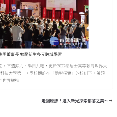
集團董事長 勉勵新生多元跨域學習
，不遺餘力、舉目共睹，更於2022泰晤士高等教育世界大
國科技大學第一。學校期許在「勤勞樸實」的校訓下，帶領
的世界邁進。
走回原鄉！進入新光探索部落之美～