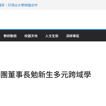
攜菲、印頂尖大學跨國合作
、美容學校收穫豐
直擊健康平權與智慧照護實踐
策略聯盟 培育護理尖兵
》醫學大學第5名 辦學實力再獲肯定
教研動態
校園天地
人文生態
深耕專區
集團董事長勉新生多元跨域學