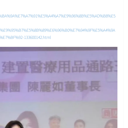
B7%E5%BA%9A%E7%A7%91%E5%A4%A7%E9%96%8B%E5%AD%B8%E5
%E9%95%B7%E5%8B%89%E6%96%B0%E7%94%9F%E5%A4%9A
7%BF%92-133600142.html