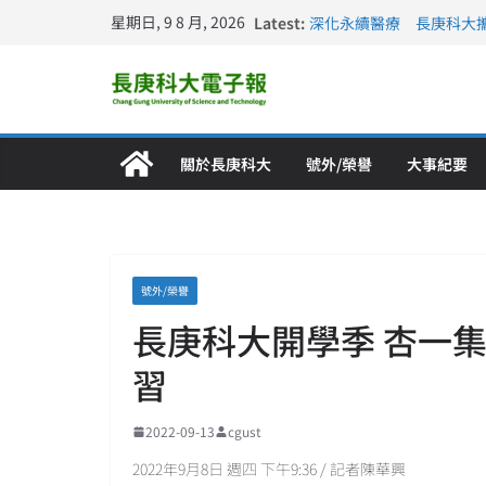
星期日, 9 8 月, 2026
Latest:
深化永續醫療 長庚科大
長庚科大訪凱瑟醫療集團
跨海築夢 長庚科大赴美
仁德醫專與長庚科大締結
長庚科大連四年穩居《遠見
關於長庚科大
號外/榮譽
大事紀要
號外/榮譽
長庚科大開學季 杏一
習
2022-09-13
cgust
2022年9月8日 週四 下午9:36 / 記者陳華興