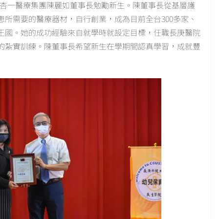
-杏一醫療集團陳麗如董事長勉勵新生。陳董事長從基層護
所需要的醫療器材，自行創業，成為目前全台300多家、
路王國。她的成功經驗來自就學時就設定目標，任職長庚醫院
的紮實訓練。陳董事長希望新生在學期間認真學習，成就豐