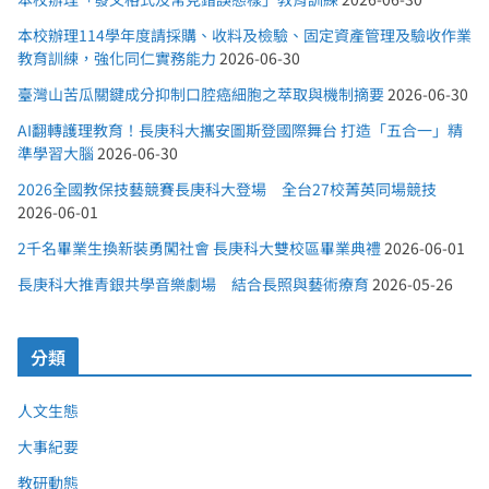
本校辦理114學年度請採購、收料及檢驗、固定資產管理及驗收作業
教育訓練，強化同仁實務能力
2026-06-30
臺灣山苦瓜關鍵成分抑制口腔癌細胞之萃取與機制摘要
2026-06-30
AI翻轉護理教育！長庚科大攜安圖斯登國際舞台 打造「五合一」精
準學習大腦
2026-06-30
2026全國教保技藝競賽長庚科大登場 全台27校菁英同場競技
2026-06-01
2千名畢業生換新裝勇闖社會 長庚科大雙校區畢業典禮
2026-06-01
長庚科大推青銀共學音樂劇場 結合長照與藝術療育
2026-05-26
分類
人文生態
大事紀要
教研動態