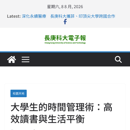
星期六, 8 8 月, 2026
Latest:
深化永續醫療 長庚科大攜菲、印頂尖大學跨國合作
長庚科大訪凱瑟醫療集團、美容學校收穫豐
跨海築夢 長庚科大赴美直擊健康平權與智慧照護實踐
仁德醫專與長庚科大締結策略聯盟 培育護理尖兵
長庚科大連四年穩居《遠見》醫學大學第5名 辦學實力再
獲肯定
校園天地
大學生的時間管理術：高
效讀書與生活平衡