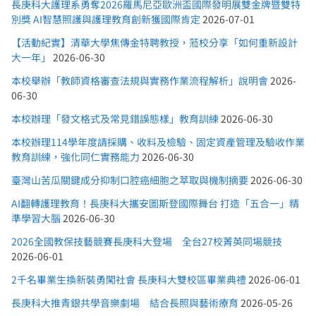
長庚科大護理系勇奪2026羅馬尼亞歐洲盃國際發明展雙金牌暨雙特
別獎 AI智慧照護與護理教育創新獲國際肯定
2026-07-01
【活動紀實】清華大學焦傳金特聘教授，蒞校分享「如何重新設計
大一年」
2026-06-30
本校舉辦「教師資格審查法規與實務作業流程解析」說明會
2026-
06-30
本校辦理「發文格式及常見錯誤態樣」教育訓練
2026-06-30
本校辦理114學年度請採購、收料及檢驗、固定資產管理及驗收作業
教育訓練，強化同仁實務能力
2026-06-30
臺灣山苦瓜關鍵成分抑制口腔癌細胞之萃取與機制摘要
2026-06-30
AI翻轉護理教育！長庚科大攜安圖斯登國際舞台 打造「五合一」精
準學習大腦
2026-06-30
2026全國教保技藝競賽長庚科大登場 全台27校菁英同場競技
2026-06-01
2千名畢業生換新裝勇闖社會 長庚科大雙校區畢業典禮
2026-06-01
長庚科大推青銀共學音樂劇場 結合長照與藝術療育
2026-05-26