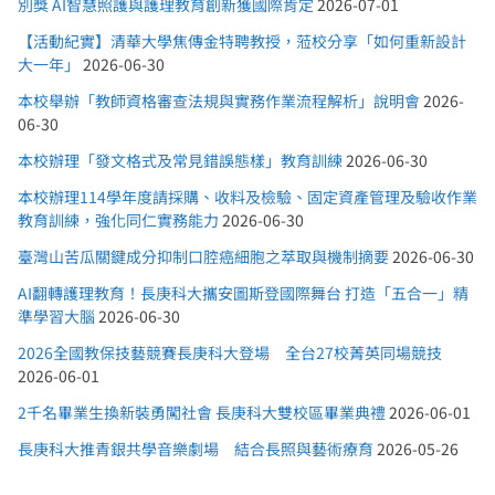
別獎 AI智慧照護與護理教育創新獲國際肯定
2026-07-01
【活動紀實】清華大學焦傳金特聘教授，蒞校分享「如何重新設計
大一年」
2026-06-30
本校舉辦「教師資格審查法規與實務作業流程解析」說明會
2026-
06-30
本校辦理「發文格式及常見錯誤態樣」教育訓練
2026-06-30
本校辦理114學年度請採購、收料及檢驗、固定資產管理及驗收作業
教育訓練，強化同仁實務能力
2026-06-30
臺灣山苦瓜關鍵成分抑制口腔癌細胞之萃取與機制摘要
2026-06-30
AI翻轉護理教育！長庚科大攜安圖斯登國際舞台 打造「五合一」精
準學習大腦
2026-06-30
2026全國教保技藝競賽長庚科大登場 全台27校菁英同場競技
2026-06-01
2千名畢業生換新裝勇闖社會 長庚科大雙校區畢業典禮
2026-06-01
長庚科大推青銀共學音樂劇場 結合長照與藝術療育
2026-05-26