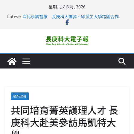
星期六, 8 8 月, 2026
Latest:
深化永續醫療 長庚科大攜菲、印頂尖大學跨國合作
長庚科大訪凱瑟醫療集團、美容學校收穫豐
跨海築夢 長庚科大赴美直擊健康平權與智慧照護實踐
仁德醫專與長庚科大締結策略聯盟 培育護理尖兵
長庚科大連四年穩居《遠見》醫學大學第5名 辦學實力再
獲肯定
號外/榮譽
共同培育菁英護理人才 長
庚科大赴美參訪馬凱特大