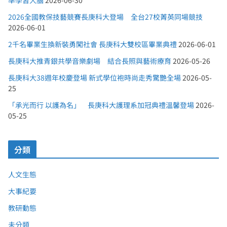
準學習大腦
2026-06-30
2026全國教保技藝競賽長庚科大登場 全台27校菁英同場競技
2026-06-01
2千名畢業生換新裝勇闖社會 長庚科大雙校區畢業典禮
2026-06-01
長庚科大推青銀共學音樂劇場 結合長照與藝術療育
2026-05-26
長庚科大38週年校慶登場 新式學位袍時尚走秀驚艷全場
2026-05-
25
「承光而行 以護為名」 長庚科大護理系加冠典禮溫馨登場
2026-
05-25
分類
人文生態
大事紀要
教研動態
未分類