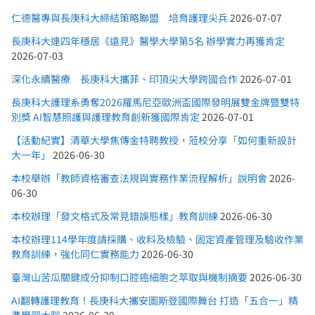
仁德醫專與長庚科大締結策略聯盟 培育護理尖兵
2026-07-07
長庚科大連四年穩居《遠見》醫學大學第5名 辦學實力再獲肯定
2026-07-03
深化永續醫療 長庚科大攜菲、印頂尖大學跨國合作
2026-07-01
長庚科大護理系勇奪2026羅馬尼亞歐洲盃國際發明展雙金牌暨雙特
別獎 AI智慧照護與護理教育創新獲國際肯定
2026-07-01
【活動紀實】清華大學焦傳金特聘教授，蒞校分享「如何重新設計
大一年」
2026-06-30
本校舉辦「教師資格審查法規與實務作業流程解析」說明會
2026-
06-30
本校辦理「發文格式及常見錯誤態樣」教育訓練
2026-06-30
本校辦理114學年度請採購、收料及檢驗、固定資產管理及驗收作業
教育訓練，強化同仁實務能力
2026-06-30
臺灣山苦瓜關鍵成分抑制口腔癌細胞之萃取與機制摘要
2026-06-30
AI翻轉護理教育！長庚科大攜安圖斯登國際舞台 打造「五合一」精