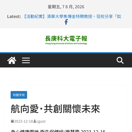
星期五, 7 8 月, 2026
Latest:
【活動紀實】清華大學焦傳金特聘教授，蒞校分享「如
何重新設計大一年」
仁德醫專與長庚科大締結策略聯盟 培育護理尖兵
長庚科大連四年穩居《遠見》醫學大學第5名 辦學實力再
獲肯定
深化永續醫療 長庚科大攜菲、印頂尖大學跨國合作
長庚科大護理系勇奪2026羅馬尼亞歐洲盃國際發明展雙
金牌暨雙特別獎 AI智慧照護與護理教育創新獲國際肯定
校園天地
航向愛˙共創關懷未來
2023-12-18
cgust
身心健康園地 衛生保健組/曾慧雯 2023-12-15