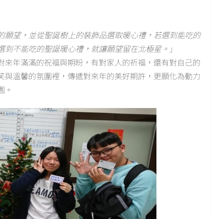
的願望，並從聖誕樹上的裝飾品選取暖心禮，若選到能吃的
選到不能吃的聖誕暖心禮，就讓願望留在北極星。
」
對來年滿滿的祝福與期盼，有對家人的祈福，還有對自己的
笑與溫馨的氛圍裡，傳遞對來年的美好期許，更願化為動力
園。