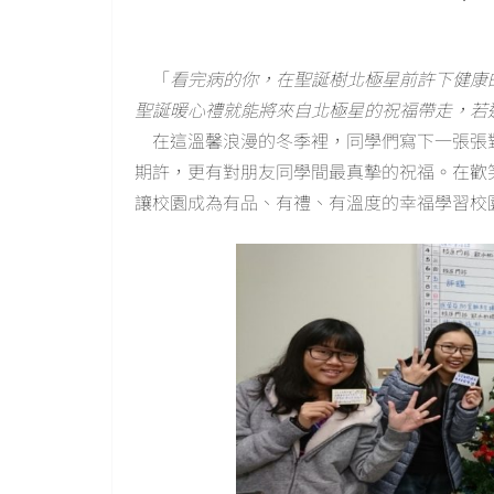
「
看完病的你，在聖誕樹北極星前許下健康
聖誕暖心禮就能將來自北極星的祝福帶走，若
在這溫馨浪漫的冬季裡，同學們寫下一張張
期許，更有對朋友同學間最真摯的祝福。在歡
讓校園成為有品、有禮、有溫度的幸福學習校