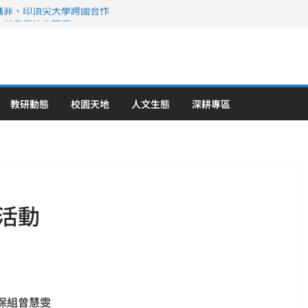
攜菲、印頂尖大學跨國合作
、美容學校收穫豐
直擊健康平權與智慧照護實踐
策略聯盟 培育護理尖兵
》醫學大學第5名 辦學實力再獲肯定
教研動態
校園天地
人文生態
深耕專區
活動
保組曾慧雯