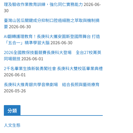
理及驗收作業教育訓練，強化同仁實務能力
2026-06-
30
臺灣山苦瓜關鍵成分抑制口腔癌細胞之萃取與機制摘
要
2026-06-30
AI翻轉護理教育！長庚科大攜安圖斯登國際舞台 打造
「五合一」精準學習大腦
2026-06-30
2026全國教保技藝競賽長庚科大登場 全台27校菁英
同場競技
2026-06-01
2千名畢業生換新裝勇闖社會 長庚科大雙校區畢業典禮
2026-06-01
長庚科大推青銀共學音樂劇場 結合長照與藝術療育
2026-05-26
分類
人文生態