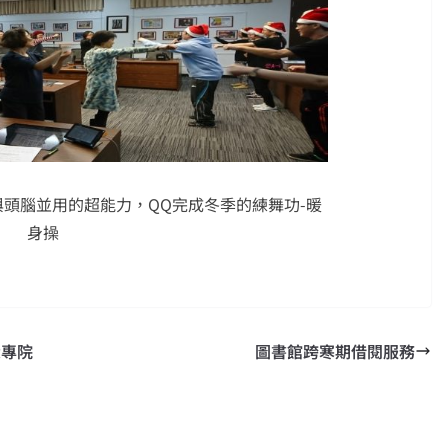
頭腦並用的超能力，QQ完成冬季的練舞功-暖
身操
大專院
圖書館跨寒期借閱服務