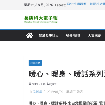
星期六, 8 8 月, 2026
Latest:
深化永續醫療 長庚科大
長庚科大訪凱瑟醫療集團
跨海築夢 長庚科大赴美
仁德醫專與長庚科大締結
長庚科大連四年穩居《遠見
關於長庚科大
號外/榮譽
大事紀要
校園天地
暖心、暖身、暖話系列
2019-01-09
cgust
由
侯淑雲
在 2019/01/09 – 星期三 發表
暖心、暖身、暖話系列-來自北極星的祝福 /衛