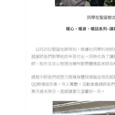
同學在聖誕樹
暖心、暖身、暖話系列
–
讓
12月25日聖誕佳節時刻，救護社同學利用
感謝師長們對學校的辛苦付出。同時也為了讓
師、校外五甘心物理治療所劉懋體適能老師及
過程中師長們很努力發揮身體與頭腦並用的超
QQ熱情版形象，令人驚艷。活動後邀請師長
寒冷歲末時分，度過健康又溫馨的一天。