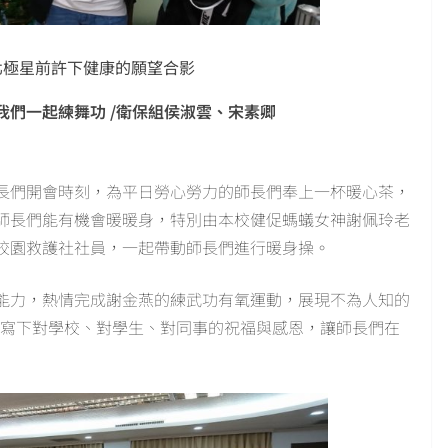
北極星前許下健康的願望合影
我們一起練舞功
/衛保組侯淑雲、宋素卿
師長們開會時刻，為平日勞心勞力的師長們奉上一杯暖心茶，
師長們能有機會暖暖身，特別由本校健促螞蟻女神謝佩玲老
校園救護社社員，一起帶動師長們進行暖身操。
能力，熱情完成謝金燕的練武功有氧運動，展現不為人知的
們寫下對學校、對學生、對同事的祝福與感恩，讓師長們在