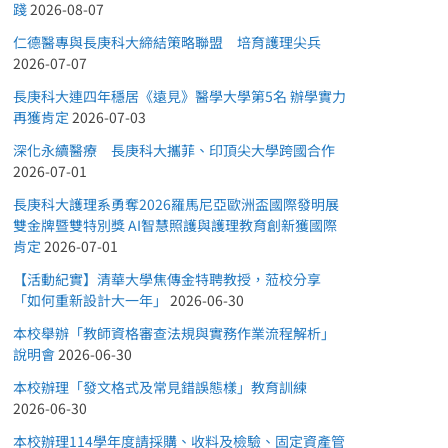
踐
2026-08-07
仁德醫專與長庚科大締結策略聯盟 培育護理尖兵
2026-07-07
長庚科大連四年穩居《遠見》醫學大學第5名 辦學實力
再獲肯定
2026-07-03
深化永續醫療 長庚科大攜菲、印頂尖大學跨國合作
2026-07-01
長庚科大護理系勇奪2026羅馬尼亞歐洲盃國際發明展
雙金牌暨雙特別獎 AI智慧照護與護理教育創新獲國際
肯定
2026-07-01
【活動紀實】清華大學焦傳金特聘教授，蒞校分享
「如何重新設計大一年」
2026-06-30
本校舉辦「教師資格審查法規與實務作業流程解析」
說明會
2026-06-30
本校辦理「發文格式及常見錯誤態樣」教育訓練
2026-06-30
本校辦理114學年度請採購、收料及檢驗、固定資產管