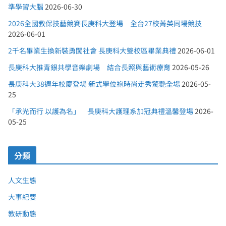
準學習大腦
2026-06-30
2026全國教保技藝競賽長庚科大登場 全台27校菁英同場競技
2026-06-01
2千名畢業生換新裝勇闖社會 長庚科大雙校區畢業典禮
2026-06-01
長庚科大推青銀共學音樂劇場 結合長照與藝術療育
2026-05-26
長庚科大38週年校慶登場 新式學位袍時尚走秀驚艷全場
2026-05-
25
「承光而行 以護為名」 長庚科大護理系加冠典禮溫馨登場
2026-
05-25
分類
人文生態
大事紀要
教研動態