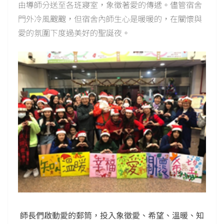
由導師分送至各班寢室，象徵著愛的傳遞。儘管宿舍
門外冷風颼颼，但宿舍內師生心是暖暖的，在關懷與
愛的氛圍下度過美好的聖誕夜。
師長們啟動愛的郵筒，投入象徵愛、希望、溫暖、知