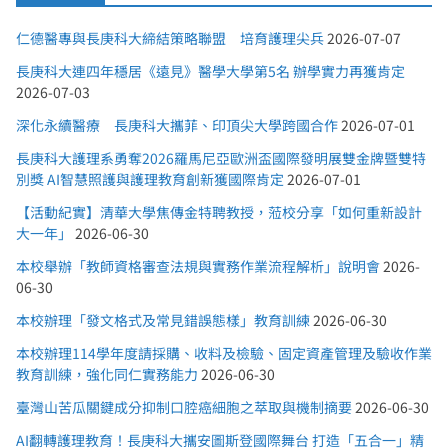
仁德醫專與長庚科大締結策略聯盟 培育護理尖兵
2026-07-07
長庚科大連四年穩居《遠見》醫學大學第5名 辦學實力再獲肯定
2026-07-03
深化永續醫療 長庚科大攜菲、印頂尖大學跨國合作
2026-07-01
長庚科大護理系勇奪2026羅馬尼亞歐洲盃國際發明展雙金牌暨雙特
別獎 AI智慧照護與護理教育創新獲國際肯定
2026-07-01
【活動紀實】清華大學焦傳金特聘教授，蒞校分享「如何重新設計
大一年」
2026-06-30
本校舉辦「教師資格審查法規與實務作業流程解析」說明會
2026-
06-30
本校辦理「發文格式及常見錯誤態樣」教育訓練
2026-06-30
本校辦理114學年度請採購、收料及檢驗、固定資產管理及驗收作業
教育訓練，強化同仁實務能力
2026-06-30
臺灣山苦瓜關鍵成分抑制口腔癌細胞之萃取與機制摘要
2026-06-30
AI翻轉護理教育！長庚科大攜安圖斯登國際舞台 打造「五合一」精