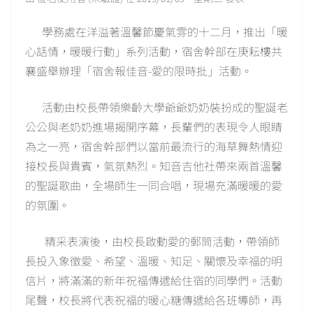
學務處在洋溢著溫馨節慶氣雰的十二月，推出「暖
心話情，暖暖行動」系列活動，宿舍幹部在庚耘樓共
襄盛舉辦理「宿舍報佳音-愛的限時批」活動。
活動由校長帶領樂齡大學爺爺奶奶裝扮成的聖誕老
公公與老奶奶進場揭開序幕，長輩們的表現令人眼睛
為之一亮，宿舍幹部們以當前最流行的海草舞熱情迎
接校長與貴賓，氣氛熱烈。知音吉他社帶來兩首溫馨
的聖誕歌曲，全場師生一同合唱，現場充滿暖暖的愛
的氛圍。
精采表演後，由校長啟動愛的郵筒活動，帶領師
長投入象徵愛、希望、溫暖、知足、關懷及幸福的明
信片，將滿滿的新年祝福傳遞給住宿的同學們。活動
尾聲，校長將代表祝福的暖心糖傳遞給各班導師，再