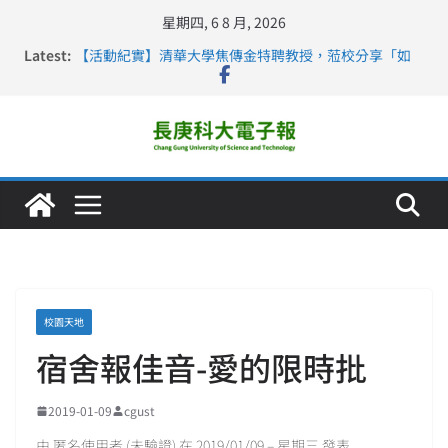
星期四, 6 8 月, 2026
Latest:
【活動紀實】清華大學焦傳金特聘教授，蒞校分享「如
何重新設計大一年」
仁德醫專與長庚科大締結策略聯盟 培育護理尖兵
長庚科大連四年穩居《遠見》醫學大學第5名 辦學實力再
獲肯定
深化永續醫療 長庚科大攜菲、印頂尖大學跨國合作
長庚科大護理系勇奪2026羅馬尼亞歐洲盃國際發明展雙
金牌暨雙特別獎 AI智慧照護與護理教育創新獲國際肯定
校園天地
宿舍報佳音-愛的限時批
2019-01-09
cgust
由 匿名使用者 (未驗證) 在 2019/01/09 – 星期三 發表