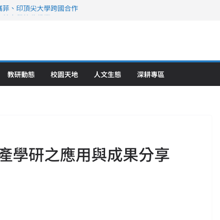
攜菲、印頂尖大學跨國合作
、美容學校收穫豐
直擊健康平權與智慧照護實踐
策略聯盟 培育護理尖兵
》醫學大學第5名 辦學實力再獲肯定
教研動態
校園天地
人文生態
深耕專區
產學研之應用與成果分享