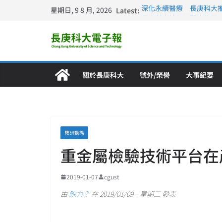
星期日, 9 8 月, 2026
Latest:
深化永續醫療 長庚科大
長庚科大訪凱瑟醫療集團
跨海築夢 長庚科大赴美
仁德醫專與長庚科大締結
長庚科大連四年穩居《遠見
關於長庚科大
號外/榮譽
大事紀要
教研動態
重金屬檢驗技術平台在
2019-01-07
cgust
由
鮑力？
在 2019/01/09 – 星期三 發表