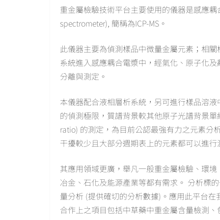
重金屬檢驗技術平台主要使用的儀器是感應耦合電漿質譜分析儀
spectrometer), 簡稱為ICP-MS。
此儀器主要為偵測樣品中微量金屬元素；相關
系統進入感應耦合電漿中，經氣化、原子化及
分離與測定。
本儀器配合液相層析系統，另可進行樣品溶液
的偵測極限，質譜背景較其他原子光譜背景單純且
ratio) 的測定，為目前公認最強有力之元
干擾較少且大部分週期表上的元素都可以進行
其應用領域更廣，舉凡一般重金屬檢驗、環境
冶金、石化及能源產業等都有需求。 分析標的一
量分析 (提供確切的分析數據)。應用此平台
合作上之項目包括中草藥中重金屬含量檢測、