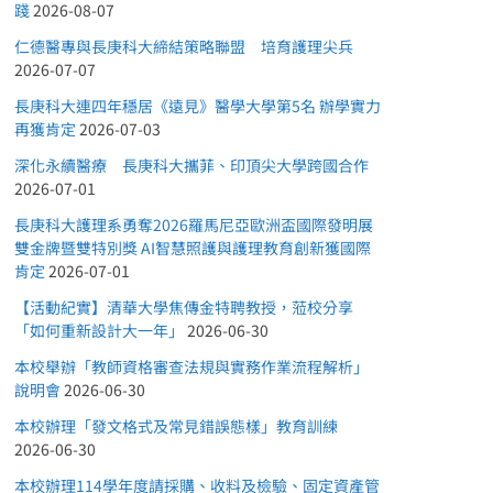
踐
2026-08-07
仁德醫專與長庚科大締結策略聯盟 培育護理尖兵
2026-07-07
長庚科大連四年穩居《遠見》醫學大學第5名 辦學實力
再獲肯定
2026-07-03
深化永續醫療 長庚科大攜菲、印頂尖大學跨國合作
2026-07-01
長庚科大護理系勇奪2026羅馬尼亞歐洲盃國際發明展
雙金牌暨雙特別獎 AI智慧照護與護理教育創新獲國際
肯定
2026-07-01
【活動紀實】清華大學焦傳金特聘教授，蒞校分享
「如何重新設計大一年」
2026-06-30
本校舉辦「教師資格審查法規與實務作業流程解析」
說明會
2026-06-30
本校辦理「發文格式及常見錯誤態樣」教育訓練
2026-06-30
本校辦理114學年度請採購、收料及檢驗、固定資產管