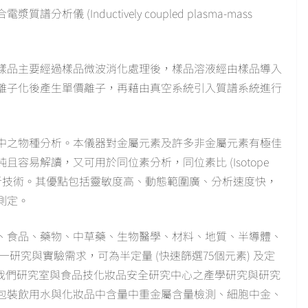
 (Inductively coupled plasma-mass
樣品主要經過樣品微波消化處理後，樣品溶液經由樣品導入
離子化後產生單價離子，再藉由真空系統引入質譜系統進行
中之物種分析。本儀器對金屬元素及許多非金屬元素有極佳
容易解讀，又可用於同位素分析，同位素比 (Isotope
素分析技術。其優點包括靈敏度高、動態範圍廣、分析速度快，
測定。
、食品、藥物、中草藥、生物醫學、材料、地質、半導體、
研究與實驗需求，可為半定量 (快速篩選75個元素) 及定
在我們研究室與食品技化妝品安全研究中心之產學研究與研究
包裝飲用水與化妝品中含量中重金屬含量檢測、細胞中金、