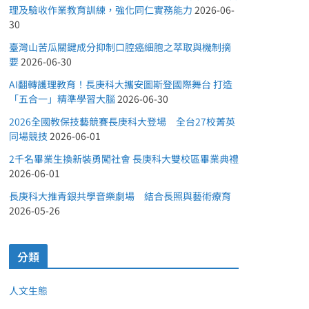
理及驗收作業教育訓練，強化同仁實務能力
2026-06-
30
臺灣山苦瓜關鍵成分抑制口腔癌細胞之萃取與機制摘
要
2026-06-30
AI翻轉護理教育！長庚科大攜安圖斯登國際舞台 打造
「五合一」精準學習大腦
2026-06-30
2026全國教保技藝競賽長庚科大登場 全台27校菁英
同場競技
2026-06-01
2千名畢業生換新裝勇闖社會 長庚科大雙校區畢業典禮
2026-06-01
長庚科大推青銀共學音樂劇場 結合長照與藝術療育
2026-05-26
分類
人文生態