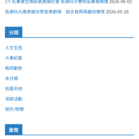
2千名畢業生換新裝勇闖社會 長庚科大雙校區畢業典禮
2026-06-01
長庚科大推青銀共學音樂劇場 結合長照與藝術療育
2026-05-26
分類
人文生態
大事紀要
教研動態
未分類
校園天地
深耕活動
號外/榮譽
彙整