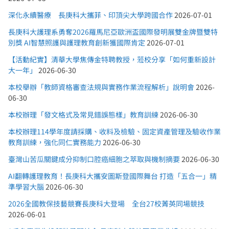
深化永續醫療 長庚科大攜菲、印頂尖大學跨國合作
2026-07-01
長庚科大護理系勇奪2026羅馬尼亞歐洲盃國際發明展雙金牌暨雙特
別獎 AI智慧照護與護理教育創新獲國際肯定
2026-07-01
【活動紀實】清華大學焦傳金特聘教授，蒞校分享「如何重新設計
大一年」
2026-06-30
本校舉辦「教師資格審查法規與實務作業流程解析」說明會
2026-
06-30
本校辦理「發文格式及常見錯誤態樣」教育訓練
2026-06-30
本校辦理114學年度請採購、收料及檢驗、固定資產管理及驗收作業
教育訓練，強化同仁實務能力
2026-06-30
臺灣山苦瓜關鍵成分抑制口腔癌細胞之萃取與機制摘要
2026-06-30
AI翻轉護理教育！長庚科大攜安圖斯登國際舞台 打造「五合一」精
準學習大腦
2026-06-30
2026全國教保技藝競賽長庚科大登場 全台27校菁英同場競技
2026-06-01