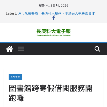
星期六, 8 8 月, 2026
Latest:
深化永續醫療 長庚科大攜菲、印頂尖大學跨國合作
長庚科大訪凱瑟醫療集團、美容學校收穫豐
跨海築夢 長庚科大赴美直擊健康平權與智慧照護實踐
仁德醫專與長庚科大締結策略聯盟 培育護理尖兵
長庚科大連四年穩居《遠見》醫學大學第5名 辦學實力再
獲肯定
人文生態
圖書館跨寒假借閱服務開
跑囉