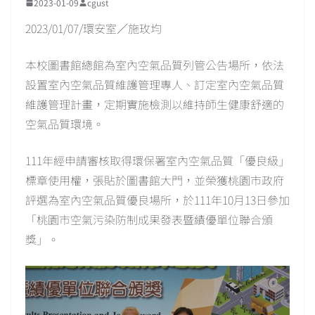
2023-01-09
cgust
2023/01/07/環安室／施玫均
本校圖書館總館為室內空氣品質列管公告場所，依法
設置室內空氣品質維護管理專人、訂定室內空氣品質
維護管理計畫，定期實施檢測以維持師生健康舒適的
空氣品質環境。
111年經申請審核取得環保署室內空氣品質「優良級」
標章使用權，張貼於圖書館大門，並榮獲桃園市政府
評選為室內空氣品質優良場所，於111年10月13日參加
「桃園市空氣污染防制成果發表暨績優單位聯合頒
獎」。