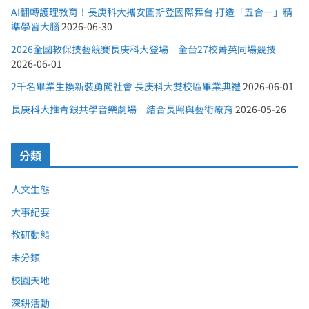
AI翻轉護理教育！長庚科大攜安圖斯登國際舞台 打造「五合一」精
準學習大腦
2026-06-30
2026全國教保技藝競賽長庚科大登場 全台27校菁英同場競技
2026-06-01
2千名畢業生換新裝勇闖社會 長庚科大雙校區畢業典禮
2026-06-01
長庚科大推青銀共學音樂劇場 結合長照與藝術療育
2026-05-26
分類
人文生態
大事紀要
教研動態
未分類
校園天地
深耕活動