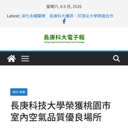
星期六, 8 8 月, 2026
Latest:
深化永續醫療 長庚科大攜菲、印頂尖大學跨國合作
長庚科大訪凱瑟醫療集團、美容學校收穫豐
跨海築夢 長庚科大赴美直擊健康平權與智慧照護實踐
仁德醫專與長庚科大締結策略聯盟 培育護理尖兵
長庚科大連四年穩居《遠見》醫學大學第5名 辦學實力再
獲肯定
號外/榮譽
長庚科技大學榮獲桃園市
室內空氣品質優良場所