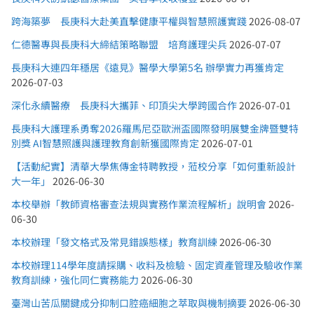
跨海築夢 長庚科大赴美直擊健康平權與智慧照護實踐
2026-08-07
仁德醫專與長庚科大締結策略聯盟 培育護理尖兵
2026-07-07
長庚科大連四年穩居《遠見》醫學大學第5名 辦學實力再獲肯定
2026-07-03
深化永續醫療 長庚科大攜菲、印頂尖大學跨國合作
2026-07-01
長庚科大護理系勇奪2026羅馬尼亞歐洲盃國際發明展雙金牌暨雙特
別獎 AI智慧照護與護理教育創新獲國際肯定
2026-07-01
【活動紀實】清華大學焦傳金特聘教授，蒞校分享「如何重新設計
大一年」
2026-06-30
本校舉辦「教師資格審查法規與實務作業流程解析」說明會
2026-
06-30
本校辦理「發文格式及常見錯誤態樣」教育訓練
2026-06-30
本校辦理114學年度請採購、收料及檢驗、固定資產管理及驗收作業
教育訓練，強化同仁實務能力
2026-06-30
臺灣山苦瓜關鍵成分抑制口腔癌細胞之萃取與機制摘要
2026-06-30