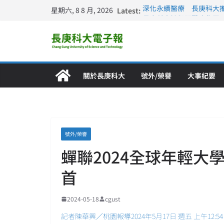
星期六, 8 8 月, 2026
Latest:
深化永續醫療 長庚科大
長庚科大訪凱瑟醫療集團
跨海築夢 長庚科大赴美
仁德醫專與長庚科大締結
長庚科大連四年穩居《遠見
關於長庚科大
號外/榮譽
大事紀要
號外/榮譽
蟬聯2024全球年輕大
首
2024-05-18
cgust
記者陳華興／桃園報導2024年5月17日 週五 上午12:54