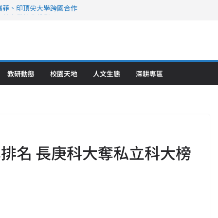
攜菲、印頂尖大學跨國合作
、美容學校收穫豐
直擊健康平權與智慧照護實踐
策略聯盟 培育護理尖兵
》醫學大學第5名 辦學實力再獲肯定
教研動態
校園天地
人文生態
深耕專區
學排名 長庚科大奪私立科大榜