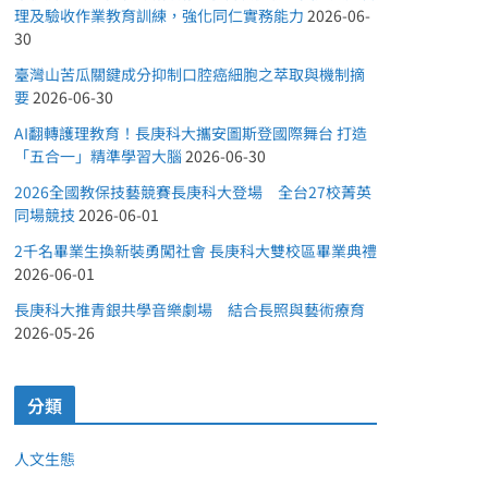
理及驗收作業教育訓練，強化同仁實務能力
2026-06-
30
臺灣山苦瓜關鍵成分抑制口腔癌細胞之萃取與機制摘
要
2026-06-30
AI翻轉護理教育！長庚科大攜安圖斯登國際舞台 打造
「五合一」精準學習大腦
2026-06-30
2026全國教保技藝競賽長庚科大登場 全台27校菁英
同場競技
2026-06-01
2千名畢業生換新裝勇闖社會 長庚科大雙校區畢業典禮
2026-06-01
長庚科大推青銀共學音樂劇場 結合長照與藝術療育
2026-05-26
分類
人文生態