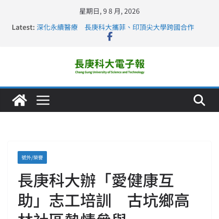
星期日, 9 8 月, 2026
Latest:
深化永續醫療 長庚科大攜菲、印頂尖大學跨國合作
長庚科大訪凱瑟醫療集團、美容學校收穫豐
跨海築夢 長庚科大赴美直擊健康平權與智慧照護實踐
仁德醫專與長庚科大締結策略聯盟 培育護理尖兵
長庚科大連四年穩居《遠見》醫學大學第5名 辦學實力再
獲肯定
號外/榮譽
長庚科大辦「愛健康互
助」志工培訓 古坑鄉高