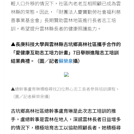
輕人口外移的情況下，社區內老老互相照顧已成為雲
林縣的常態。因此，「財團法人慶寶勤勞社會福利慈
善事業基金會」長期贊助雲林地區進行長者志工培
訓，希望提升雲林縣長者的健康照護能力。
▲長庚科技大學與雲林縣古坑鄉高林社區攜手合作的
「愛健康互助志工培力計畫」7日舉辦進階志工培訓
結業典禮。（圖／記者
蘇榮泉
攝）
▲總幹事盧育琳積極尋找23位熱心志工長者參與培訓課程。
（圖／記者蘇榮泉攝）
古坑鄉高林社區總幹事盧育琳是此次志工培訓的推
手。盧總幹事是雲林在地人，深感雲林長者日益增多
的情況下，積極培育志工以協助照顧長者。她積極尋