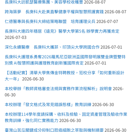
長庚科大訪凱瑟醫療集團、美容學校收穫豐
2026-08-07
跨海築夢 長庚科大赴美直擊健康平權與智慧照護實踐
2026-08-07
仁德醫專與長庚科大締結策略聯盟 培育護理尖兵
2026-07-07
長庚科大連四年穩居《遠見》醫學大學第5名 辦學實力再獲肯定
2026-07-03
深化永續醫療 長庚科大攜菲、印頂尖大學跨國合作
2026-07-01
長庚科大護理系勇奪2026羅馬尼亞歐洲盃國際發明展雙金牌暨雙特
別獎 AI智慧照護與護理教育創新獲國際肯定
2026-07-01
【活動紀實】清華大學焦傳金特聘教授，蒞校分享「如何重新設計
大一年」
2026-06-30
本校舉辦「教師資格審查法規與實務作業流程解析」說明會
2026-
06-30
本校辦理「發文格式及常見錯誤態樣」教育訓練
2026-06-30
本校辦理114學年度請採購、收料及檢驗、固定資產管理及驗收作業
教育訓練，強化同仁實務能力
2026-06-30
臺灣山苦瓜關鍵成分抑制口腔癌細胞之萃取與機制摘要
2026-06-30