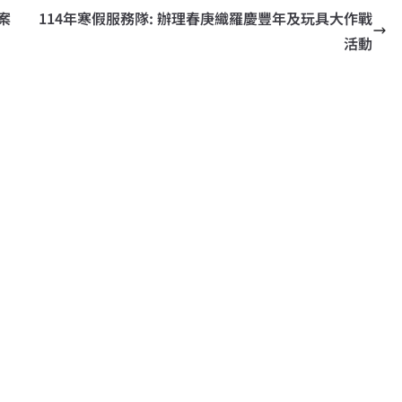
案
114年寒假服務隊: 辦理春庚織羅慶豐年及玩具大作戰
活動