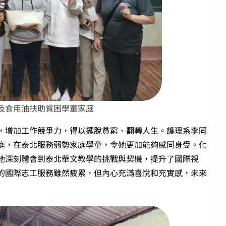
米及食用油扶助貧困學童家庭
，增加工作競爭力，得以擺脫貧窮、翻轉人生。護理系李同
庭，在泰北服務弱勢家庭學童，令她更加能夠感同身受。化
她深刻體會到泰北華文教學的挑戰與契機，提升了國際視
的國際志工服務雖然疲累，但內心充滿喜悅和充實感，未來