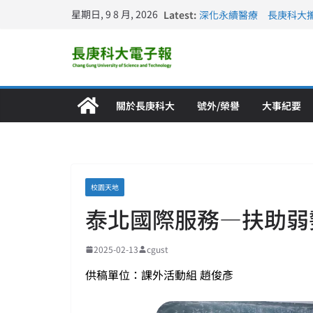
星期日, 9 8 月, 2026
Latest:
深化永續醫療 長庚科大
長庚科大訪凱瑟醫療集團
跨海築夢 長庚科大赴美
仁德醫專與長庚科大締結
長庚科大連四年穩居《遠見
關於長庚科大
號外/榮譽
大事紀要
校園天地
泰北國際服務—扶助弱
2025-02-13
cgust
供稿單位：課外活動組 趙俊彥