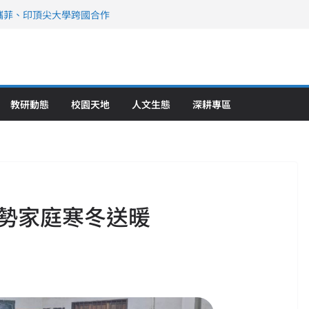
攜菲、印頂尖大學跨國合作
、美容學校收穫豐
直擊健康平權與智慧照護實踐
策略聯盟 培育護理尖兵
》醫學大學第5名 辦學實力再獲肯定
教研動態
校園天地
人文生態
深耕專區
勢家庭寒冬送暖