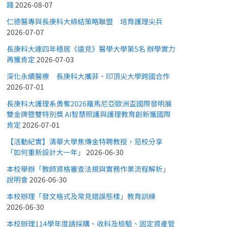
踐
2026-08-07
仁德醫專與長庚科大締結策略聯盟 培育護理尖兵
2026-07-07
長庚科大連四年穩居《遠見》醫學大學第5名 辦學實力
再獲肯定
2026-07-03
深化永續醫療 長庚科大攜菲、印頂尖大學跨國合作
2026-07-01
長庚科大護理系勇奪2026羅馬尼亞歐洲盃國際發明展
雙金牌暨雙特別獎 AI智慧照護與護理教育創新獲國際
肯定
2026-07-01
【活動紀實】清華大學焦傳金特聘教授，蒞校分享
「如何重新設計大一年」
2026-06-30
本校舉辦「教師資格審查法規與實務作業流程解析」
說明會
2026-06-30
本校辦理「發文格式及常見錯誤態樣」教育訓練
2026-06-30
本校辦理114學年度請採購、收料及檢驗、固定資產管