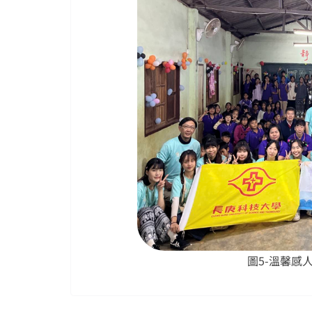
圖5-溫馨感