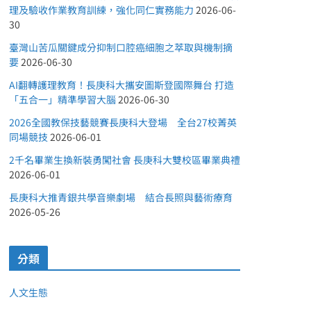
理及驗收作業教育訓練，強化同仁實務能力
2026-06-
30
臺灣山苦瓜關鍵成分抑制口腔癌細胞之萃取與機制摘
要
2026-06-30
AI翻轉護理教育！長庚科大攜安圖斯登國際舞台 打造
「五合一」精準學習大腦
2026-06-30
2026全國教保技藝競賽長庚科大登場 全台27校菁英
同場競技
2026-06-01
2千名畢業生換新裝勇闖社會 長庚科大雙校區畢業典禮
2026-06-01
長庚科大推青銀共學音樂劇場 結合長照與藝術療育
2026-05-26
分類
人文生態