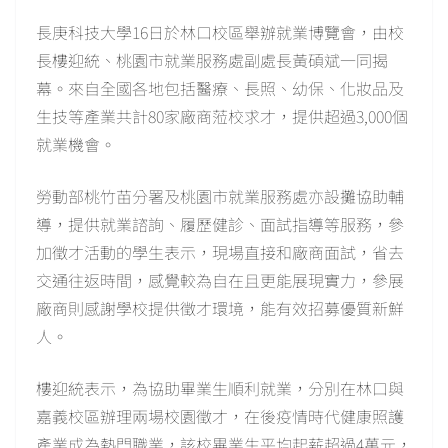
長庚科技大學16日於林口校區舉辦就業博覽會，由校
長樓迎統、桃園市就業服務處副處長黃碩斌一同揭
幕。來自全國各地包括醫療、長照、幼保、化妝品及
生技等產業共計80家廠商蒞校求才，提供超過3,000個
就業機會。
勞動部桃竹苗分署及桃園市就業服務處亦設攤協助輔
導，提供就業諮詢、履歷健診、面試指導等服務，參
加徵才活動的學生表示，現場直接和廠商面試，省去
交通往返時間，感覺較為自在且更能展現實力，參展
廠商則感謝學校提供徵才環境，能有效招募優質新鮮
人。
樓迎統表示，為協助畢業生順利就業，分別在林口與
嘉義校區辦理兩場校園徵才，在後疫情時代健康照護
產業成為熱門職業，該校畢業生平均起薪超過4萬元，