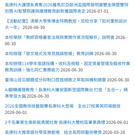
長庚科大護理系勇奪2026羅馬尼亞歐洲盃國際發明展雙金牌暨雙特
別獎 AI智慧照護與護理教育創新獲國際肯定
2026-07-01
【活動紀實】清華大學焦傳金特聘教授，蒞校分享「如何重新設計
大一年」
2026-06-30
本校舉辦「教師資格審查法規與實務作業流程解析」說明會
2026-
06-30
本校辦理「發文格式及常見錯誤態樣」教育訓練
2026-06-30
本校辦理114學年度請採購、收料及檢驗、固定資產管理及驗收作業
教育訓練，強化同仁實務能力
2026-06-30
臺灣山苦瓜關鍵成分抑制口腔癌細胞之萃取與機制摘要
2026-06-30
AI翻轉護理教育！長庚科大攜安圖斯登國際舞台 打造「五合一」精
準學習大腦
2026-06-30
2026全國教保技藝競賽長庚科大登場 全台27校菁英同場競技
2026-06-01
2千名畢業生換新裝勇闖社會 長庚科大雙校區畢業典禮
2026-06-01
長庚科大推青銀共學音樂劇場 結合長照與藝術療育
2026-05-26