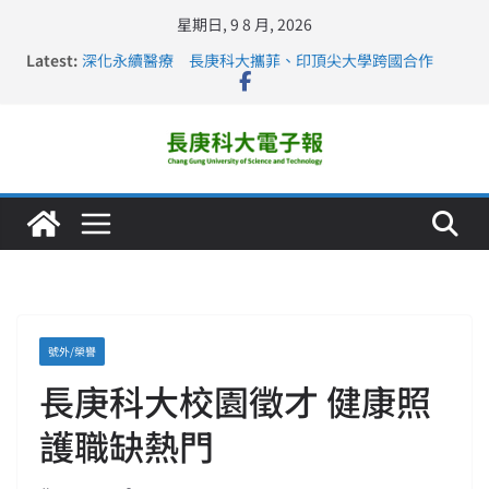
星期日, 9 8 月, 2026
Latest:
深化永續醫療 長庚科大攜菲、印頂尖大學跨國合作
長庚科大訪凱瑟醫療集團、美容學校收穫豐
跨海築夢 長庚科大赴美直擊健康平權與智慧照護實踐
仁德醫專與長庚科大締結策略聯盟 培育護理尖兵
長庚科大連四年穩居《遠見》醫學大學第5名 辦學實力再
獲肯定
號外/榮譽
長庚科大校園徵才 健康照
護職缺熱門