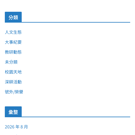
分類
人文生態
大事紀要
教研動態
未分類
校園天地
深耕活動
號外/榮譽
彙整
2026 年 8 月