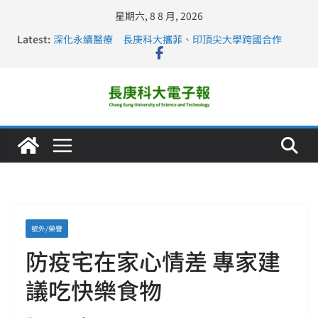
星期六, 8 8 月, 2026
Latest:
深化永續醫療 長庚科大攜菲、印頂尖大學跨國合作
長庚科大訪凱瑟醫療集團、美容學校收穫豐
跨海築夢 長庚科大赴美直擊健康平權與智慧照護實踐
仁德醫專與長庚科大締結策略聯盟 培育護理尖兵
長庚科大連四年穩居《遠見》醫學大學第5名 辦學實力再
獲肯定
號外/榮譽
防疫宅在家心情差 專家建
議吃快樂食物