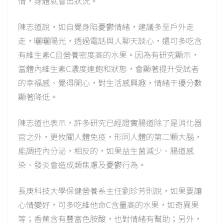
情，身體就會出狀況。
陳志道說，如自覺身陷憂鬱情緒，建議多至戶外走
走，曬曬陽光，透過電話與人聊天談心，還可多吃含
有維生素C且營養密度高的水果。因為有研究顯示，
當體內維生素C濃度達飽和狀態，會顯著提升受試者
的幸福感、覺得開心，對生活感興趣，情緒干擾分數
顯著降低。
陳志道也表示，許多研究已經證實腸道除了是消化器
官之外，更攸關人體免疫，形同人體的第二顆大腦，
能調控內分泌，相反的，如果益生菌減少、腸道感
染、發炎會造成類焦慮及憂鬱行為。
長庚科技大學保健營養系主任劉珍芳則說，如果要讓
心情變好，可多吃維他命C含量高的水果，如奇異果
等；香蕉含有豐富色胺酸，也對情緒有幫助；另外，