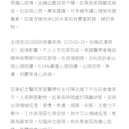
眾擔心疫情，血糖血壓容易不穩，如果居家隔離或檢
疫，也容易心慌。專家建議，可多補充讓心情愉悅營
養素，如富含維他命C的水果和有豐富鈣質、鎂的食
物。
全球受2019冠狀病毒疾病（COVID-19，俗稱武漢肺
炎）疫情影響，不少人宅在家防疫。美國醫學會雜誌
精神病學期刊研究發現，在疫情期間，35%受訪者出
現心理困擾，5.14%嚴重心理困擾，出現恐慌、焦
慮、抑鬱等身心疾病。
亞東紀念醫院家庭醫學科主任陳志道下午在記者會表
示，人是群居動物，如果長時間處於隔離狀態，容易
出現情緒低落、疲憊、焦慮、煩躁、失眠、注意力不
集中、工作表現惡化等症狀，其中又以情緒低落、焦
躁為最常見。在臨床也發現，有些患者因為擔心疫