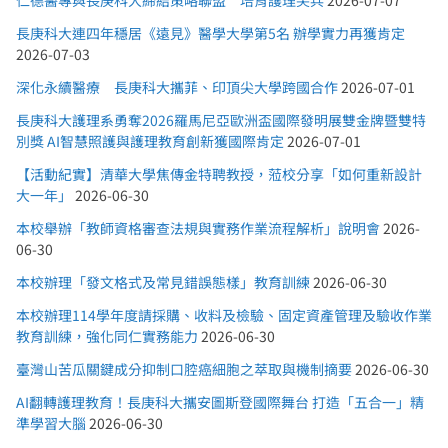
仁德醫專與長庚科大締結策略聯盟 培育護理尖兵
2026-07-07
長庚科大連四年穩居《遠見》醫學大學第5名 辦學實力再獲肯定
2026-07-03
深化永續醫療 長庚科大攜菲、印頂尖大學跨國合作
2026-07-01
長庚科大護理系勇奪2026羅馬尼亞歐洲盃國際發明展雙金牌暨雙特
別獎 AI智慧照護與護理教育創新獲國際肯定
2026-07-01
【活動紀實】清華大學焦傳金特聘教授，蒞校分享「如何重新設計
大一年」
2026-06-30
本校舉辦「教師資格審查法規與實務作業流程解析」說明會
2026-
06-30
本校辦理「發文格式及常見錯誤態樣」教育訓練
2026-06-30
本校辦理114學年度請採購、收料及檢驗、固定資產管理及驗收作業
教育訓練，強化同仁實務能力
2026-06-30
臺灣山苦瓜關鍵成分抑制口腔癌細胞之萃取與機制摘要
2026-06-30
AI翻轉護理教育！長庚科大攜安圖斯登國際舞台 打造「五合一」精
準學習大腦
2026-06-30