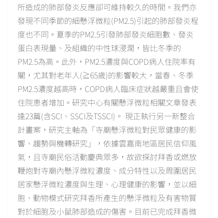
所造成的肺部發炎反應卻可維持較久的時間。我們亦
發現不同季節的細懸浮微粒(PM2.5)引起的肺部發炎程
度也不同。夏季的PM2.5引發肺部發炎細胞數、發炎
蛋白表現量、及組織的中性球浸潤，皆比冬季的
PM2.5為高。此外，PM2.5濃度與COPD病人住院率有
關，尤其對老年人(≧65歲)的影響較大，當春、冬季
PM2.5濃度越高時，COPD病人臨床症狀越嚴重且會使
住院患者增加。研究中心有關懸浮微粒相關文章發表
達23篇(含SCI、SSCI及TSSCI)。 現正執行另一新整合
計畫案，研究主軸為「寺廟懸浮微粒對民眾健康的影
響、趨勢與機轉研究」，依據雲嘉南地區居民信仰風
氣，且寺廟民俗活動慶典眾多，故欲探討拜香或燃放
鞭炮對寺廟內懸浮微粒濃度、成分特性以及周圍居民
居家懸浮微粒濃度與生理、心理健康的影響，並以細
胞、動物模式研究拜香所產生的懸浮微粒及有害物質
對於細胞及小鼠肺部造成的傷害。目前已完成拜香微