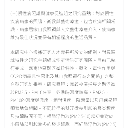
(三)慢性病照護與健康促進組之研究重點：對於慢性
疾病病患的照護、衛教與藝術療癒，包含疾病相關常
識、病患居家自我照顧與人文藝術療癒介入，使病患
維持最佳狀況並保有相當程度的生活品質。
本研究中心根據研究人才專長所設立的組別，對具區
域特性之研究主題組成空氣污染研究團隊。目前已執
行完成「嘉南地區懸浮微粒特性、發炎、毒性作用與
COPD病患急性惡化及其自我照顧行為之關係」之整
合型研究計畫案，研究發現：嘉義校區採集之懸浮微
粒PM2.5、PM10在春、冬季時濃度較高，PM2.5、
PM10的濃度與溫度、相對濕度、降雨量以及風速呈現
顯著地負相關。不同粒徑的懸浮微粒引起的發炎程度
及持續時間不同，粗懸浮微粒(PM2.5-10)起初會對於
小鼠肺部引起較多的發炎細胞，而細懸浮微粒(PM2.5)