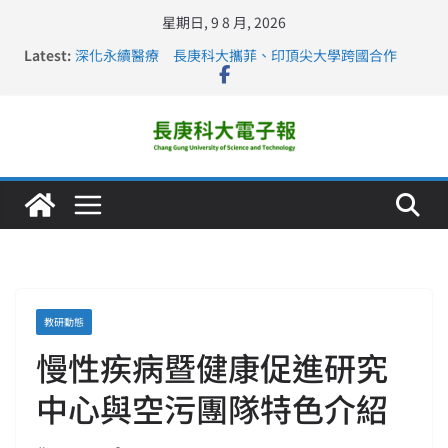
星期日, 9 8 月, 2026
Latest:
深化永續醫療 長庚科大攜菲、印頂尖大學跨國合作
長庚科大訪凱瑟醫療集團、美容學校收穫豐
跨海築夢 長庚科大赴美直擊健康平權與智慧照護實踐
仁德醫專與長庚科大締結策略聯盟 培育護理尖兵
長庚科大連四年穩居《遠見》醫學大學第5名 辦學實力再
獲肯定
教研動態
慢性疾病暨健康促進研究
中心與空污團隊特色介紹