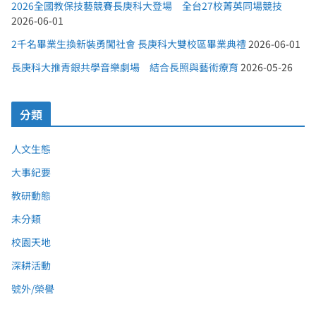
2026全國教保技藝競賽長庚科大登場 全台27校菁英同場競技
2026-06-01
2千名畢業生換新裝勇闖社會 長庚科大雙校區畢業典禮
2026-06-01
長庚科大推青銀共學音樂劇場 結合長照與藝術療育
2026-05-26
分類
人文生態
大事紀要
教研動態
未分類
校園天地
深耕活動
號外/榮譽