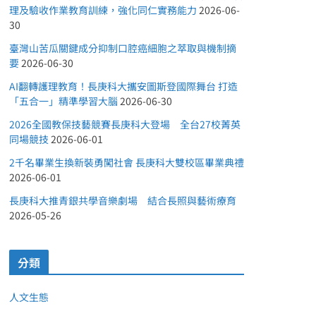
理及驗收作業教育訓練，強化同仁實務能力
2026-06-
30
臺灣山苦瓜關鍵成分抑制口腔癌細胞之萃取與機制摘
要
2026-06-30
AI翻轉護理教育！長庚科大攜安圖斯登國際舞台 打造
「五合一」精準學習大腦
2026-06-30
2026全國教保技藝競賽長庚科大登場 全台27校菁英
同場競技
2026-06-01
2千名畢業生換新裝勇闖社會 長庚科大雙校區畢業典禮
2026-06-01
長庚科大推青銀共學音樂劇場 結合長照與藝術療育
2026-05-26
分類
人文生態