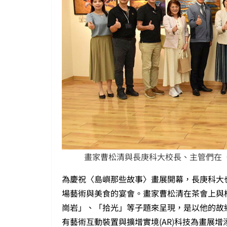
畫家曹松清與長庚科大校長、主管們在〈
為慶祝〈島嶼那些故事〉畫展開幕，長庚科大
場藝術與美食的宴會。畫家曹松清在茶會上與
崗岩」、「拾光」等子題來呈現，是以他的故
有藝術互動裝置與擴增實境(AR)科技為畫展增