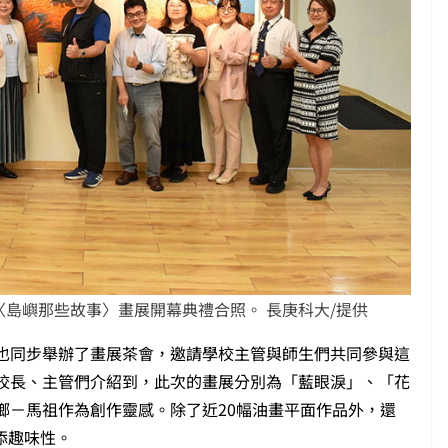
島嶼那些故事〉畫展開幕典禮合照。 長庚科大/提供
也同步舉辦了畫展茶會，邀請學校主管與師生們共同參與這
校長、主管們介紹到，此次的畫展分別為「藍眼淚」、「花
鄉－馬祖作為創作靈感。除了近20幅油畫平面作品外，還
添趣味性。