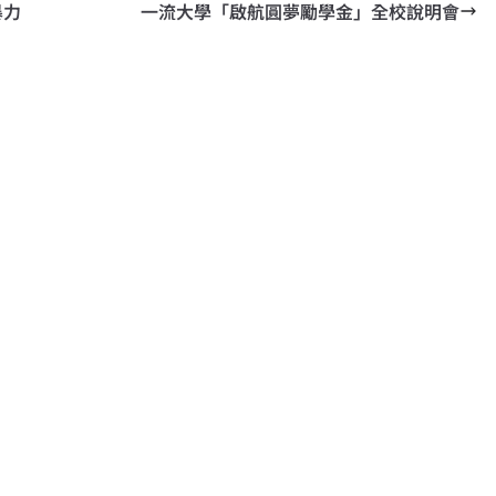
暴力
一流大學「啟航圓夢勵學金」全校說明會