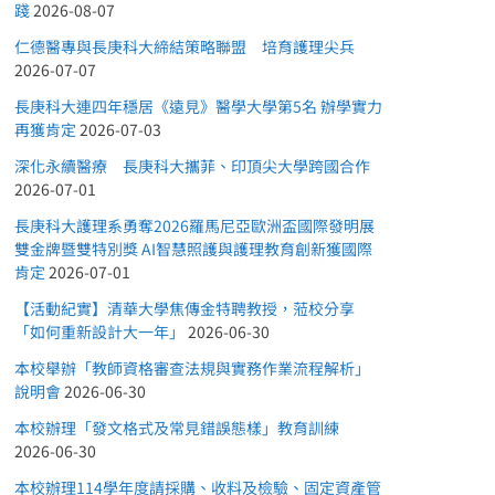
踐
2026-08-07
仁德醫專與長庚科大締結策略聯盟 培育護理尖兵
2026-07-07
長庚科大連四年穩居《遠見》醫學大學第5名 辦學實力
再獲肯定
2026-07-03
深化永續醫療 長庚科大攜菲、印頂尖大學跨國合作
2026-07-01
長庚科大護理系勇奪2026羅馬尼亞歐洲盃國際發明展
雙金牌暨雙特別獎 AI智慧照護與護理教育創新獲國際
肯定
2026-07-01
【活動紀實】清華大學焦傳金特聘教授，蒞校分享
「如何重新設計大一年」
2026-06-30
本校舉辦「教師資格審查法規與實務作業流程解析」
說明會
2026-06-30
本校辦理「發文格式及常見錯誤態樣」教育訓練
2026-06-30
本校辦理114學年度請採購、收料及檢驗、固定資產管