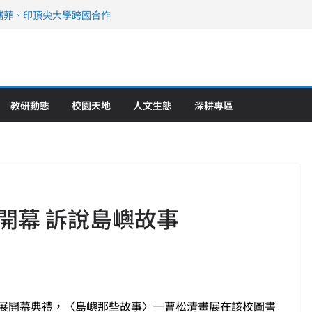
》醫學大學第5名 辦學實力再獲肯定
攜菲、印頂尖大學跨國合作
、美容學校收穫豐
直擊健康平權與智慧照護實踐
策略聯盟 培育護理尖兵
教研動態
校園天地
人文生態
深耕專區
開幕 訴說島嶼故事
畫展開幕典禮，〈島嶼那些故事〉─曹松清畫展在該校圖書