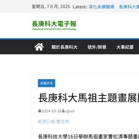
長庚科大連四年穩居《遠見
星期五, 7 8 月, 2026
Latest:
深化永續醫療 長庚科大
長庚科大訪凱瑟醫療集團
跨海築夢 長庚科大赴美
仁德醫專與長庚科大締結
關於長庚科大
號外/榮譽
大事紀要
校園天地
長庚科大馬祖主題畫展
2024-10-18
cgust
經濟日報 曹佳榮
長庚科技大學16日舉辦馬祖畫家曹松清專題