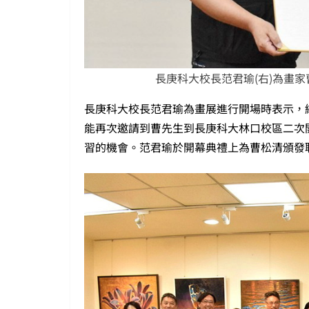
長庚科大校長范君瑜(右)為畫家
長庚科大校長范君瑜為畫展進行開場時表示，
能再次邀請到曹先生到長庚科大林口校區二次
習的機會。范君瑜於開幕典禮上為曹松清頒發