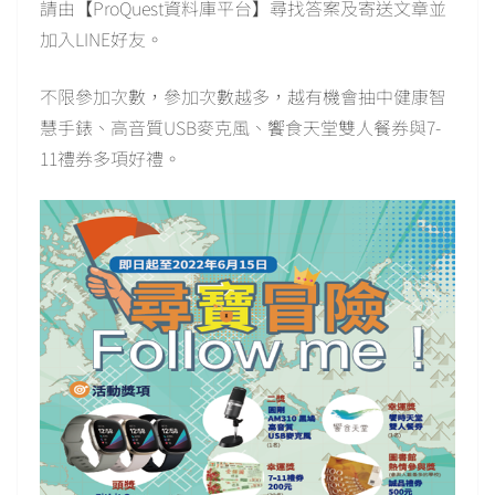
請由【ProQuest資料庫平台】尋找答案及寄送文章並
加入LINE好友。
不限參加次數，參加次數越多，越有機會抽中健康智
慧手錶、高音質USB麥克風、饗食天堂雙人餐券與7-
11禮券多項好禮。