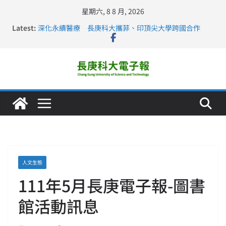
星期六, 8 8 月, 2026
Latest:
深化永續醫療 長庚科大攜菲、印頂尖大學跨國合作
長庚科大訪凱瑟醫療集團、美容學校收穫豐
跨海築夢 長庚科大赴美直擊健康平權與智慧照護實踐
仁德醫專與長庚科大締結策略聯盟 培育護理尖兵
長庚科大連四年穩居《遠見》醫學大學第5名 辦學實力再
獲肯定
人文生態
111年5月長庚電子報-圖書
館活動訊息