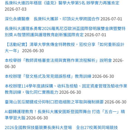
長庚科大連四年穩居《遠見》醫學大學第5名 辦學實力再獲肯定
2026-07-03
深化永續醫療 長庚科大攜菲、印頂尖大學跨國合作
2026-07-01
長庚科大護理系勇奪2026羅馬尼亞歐洲盃國際發明展雙金牌暨雙特
別獎 AI智慧照護與護理教育創新獲國際肯定
2026-07-01
【活動紀實】清華大學焦傳金特聘教授，蒞校分享「如何重新設計
大一年」
2026-06-30
本校舉辦「教師資格審查法規與實務作業流程解析」說明會
2026-
06-30
本校辦理「發文格式及常見錯誤態樣」教育訓練
2026-06-30
本校辦理114學年度請採購、收料及檢驗、固定資產管理及驗收作業
教育訓練，強化同仁實務能力
2026-06-30
臺灣山苦瓜關鍵成分抑制口腔癌細胞之萃取與機制摘要
2026-06-30
AI翻轉護理教育！長庚科大攜安圖斯登國際舞台 打造「五合一」精
準學習大腦
2026-06-30
2026全國教保技藝競賽長庚科大登場 全台27校菁英同場競技