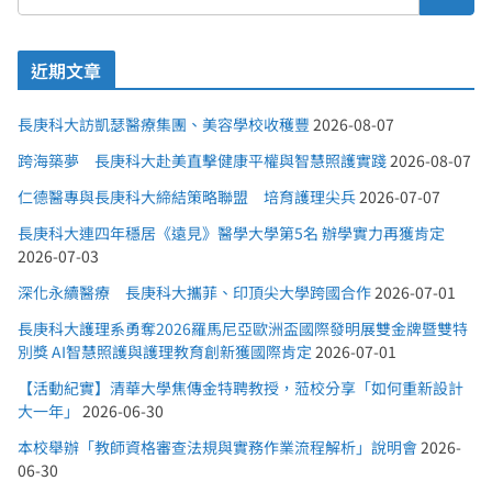
近期文章
長庚科大訪凱瑟醫療集團、美容學校收穫豐
2026-08-07
跨海築夢 長庚科大赴美直擊健康平權與智慧照護實踐
2026-08-07
仁德醫專與長庚科大締結策略聯盟 培育護理尖兵
2026-07-07
長庚科大連四年穩居《遠見》醫學大學第5名 辦學實力再獲肯定
2026-07-03
深化永續醫療 長庚科大攜菲、印頂尖大學跨國合作
2026-07-01
長庚科大護理系勇奪2026羅馬尼亞歐洲盃國際發明展雙金牌暨雙特
別獎 AI智慧照護與護理教育創新獲國際肯定
2026-07-01
【活動紀實】清華大學焦傳金特聘教授，蒞校分享「如何重新設計
大一年」
2026-06-30
本校舉辦「教師資格審查法規與實務作業流程解析」說明會
2026-
06-30