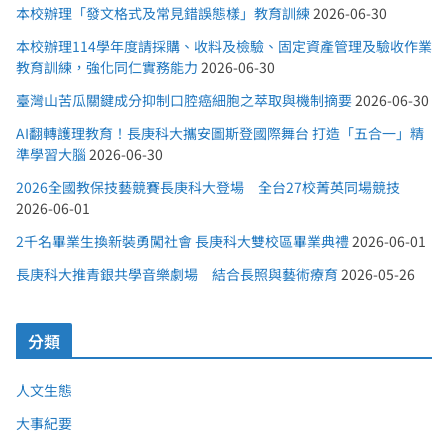
本校辦理「發文格式及常見錯誤態樣」教育訓練
2026-06-30
本校辦理114學年度請採購、收料及檢驗、固定資產管理及驗收作業
教育訓練，強化同仁實務能力
2026-06-30
臺灣山苦瓜關鍵成分抑制口腔癌細胞之萃取與機制摘要
2026-06-30
AI翻轉護理教育！長庚科大攜安圖斯登國際舞台 打造「五合一」精
準學習大腦
2026-06-30
2026全國教保技藝競賽長庚科大登場 全台27校菁英同場競技
2026-06-01
2千名畢業生換新裝勇闖社會 長庚科大雙校區畢業典禮
2026-06-01
長庚科大推青銀共學音樂劇場 結合長照與藝術療育
2026-05-26
分類
人文生態
大事紀要