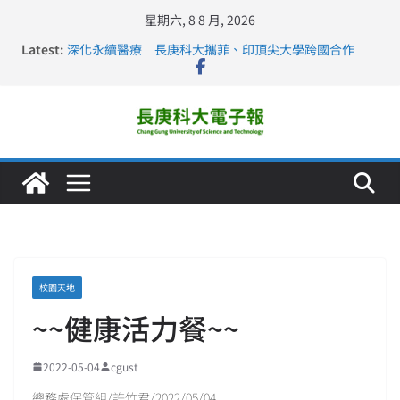
星期六, 8 8 月, 2026
Latest:
深化永續醫療 長庚科大攜菲、印頂尖大學跨國合作
長庚科大訪凱瑟醫療集團、美容學校收穫豐
跨海築夢 長庚科大赴美直擊健康平權與智慧照護實踐
仁德醫專與長庚科大締結策略聯盟 培育護理尖兵
長庚科大連四年穩居《遠見》醫學大學第5名 辦學實力再
獲肯定
校園天地
~~健康活力餐~~
2022-05-04
cgust
總務處保管組/許竹君/2022/05/04