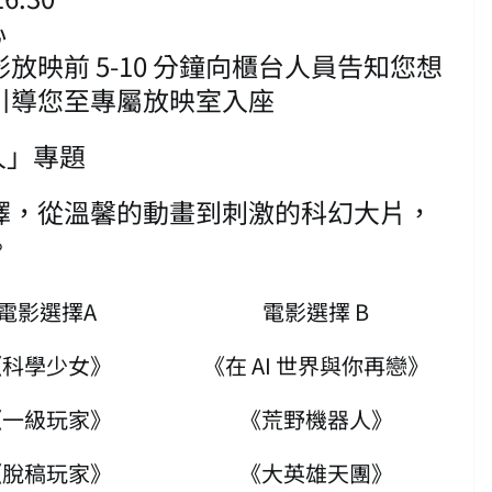
心
映前 5-10 分鐘向櫃台人員告知您想
引導您至專屬放映室入座
人」專題
擇，從溫馨的動畫到刺激的科幻大片，
。
電影選擇A
電影選擇 B
《科學少女》
《在 AI 世界與你再戀》
《一級玩家》
《荒野機器人》
《脫稿玩家》
《大英雄天團》