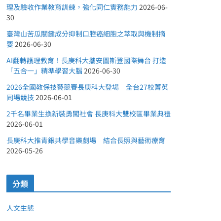
理及驗收作業教育訓練，強化同仁實務能力
2026-06-
30
臺灣山苦瓜關鍵成分抑制口腔癌細胞之萃取與機制摘
要
2026-06-30
AI翻轉護理教育！長庚科大攜安圖斯登國際舞台 打造
「五合一」精準學習大腦
2026-06-30
2026全國教保技藝競賽長庚科大登場 全台27校菁英
同場競技
2026-06-01
2千名畢業生換新裝勇闖社會 長庚科大雙校區畢業典禮
2026-06-01
長庚科大推青銀共學音樂劇場 結合長照與藝術療育
2026-05-26
分類
人文生態