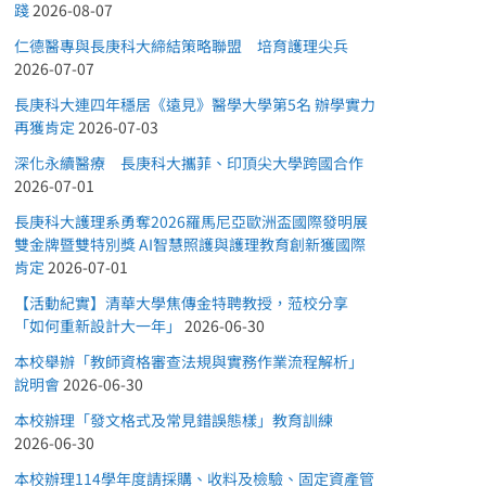
踐
2026-08-07
仁德醫專與長庚科大締結策略聯盟 培育護理尖兵
2026-07-07
長庚科大連四年穩居《遠見》醫學大學第5名 辦學實力
再獲肯定
2026-07-03
深化永續醫療 長庚科大攜菲、印頂尖大學跨國合作
2026-07-01
長庚科大護理系勇奪2026羅馬尼亞歐洲盃國際發明展
雙金牌暨雙特別獎 AI智慧照護與護理教育創新獲國際
肯定
2026-07-01
【活動紀實】清華大學焦傳金特聘教授，蒞校分享
「如何重新設計大一年」
2026-06-30
本校舉辦「教師資格審查法規與實務作業流程解析」
說明會
2026-06-30
本校辦理「發文格式及常見錯誤態樣」教育訓練
2026-06-30
本校辦理114學年度請採購、收料及檢驗、固定資產管