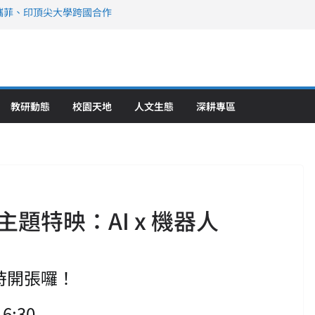
攜菲、印頂尖大學跨國合作
、美容學校收穫豐
直擊健康平權與智慧照護實踐
策略聯盟 培育護理尖兵
》醫學大學第5名 辦學實力再獲肯定
教研動態
校園天地
人文生態
深耕專區
題特映：AI x 機器人
時開張囉！
6:30