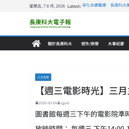
星期五, 7 8 月, 2026
Latest:
深化永續醫療 長庚科大
長庚科大訪凱瑟醫療集團
跨海築夢 長庚科大赴美
仁德醫專與長庚科大締結
長庚科大連四年穩居《遠見
關於長庚科大
號外/榮譽
大事紀要
人文生態
【週三電影時光】三月主
2026-03-04
cgust
圖書館每週三下午的電影院準
放映時間： 每週三 下午14:00-1