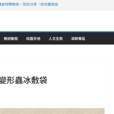
傳金特聘教授，蒞校分享「如何重新設
策略聯盟 培育護理尖兵
》醫學大學第5名 辦學實力再獲肯定
攜菲、印頂尖大學跨國合作
6羅馬尼亞歐洲盃國際發明展雙金牌暨雙
理教育創新獲國際肯定
教研動態
校園天地
人文生態
深耕專區
變形蟲冰敷袋