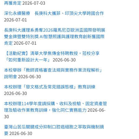
再獲肯定
2026-07-03
深化永續醫療 長庚科大攜菲、印頂尖大學跨國合作
2026-07-01
長庚科大護理系勇奪2026羅馬尼亞歐洲盃國際發明展
雙金牌暨雙特別獎 AI智慧照護與護理教育創新獲國際
肯定
2026-07-01
【活動紀實】清華大學焦傳金特聘教授，蒞校分享
「如何重新設計大一年」
2026-06-30
本校舉辦「教師資格審查法規與實務作業流程解析」
說明會
2026-06-30
本校辦理「發文格式及常見錯誤態樣」教育訓練
2026-06-30
本校辦理114學年度請採購、收料及檢驗、固定資產管
理及驗收作業教育訓練，強化同仁實務能力
2026-06-
30
臺灣山苦瓜關鍵成分抑制口腔癌細胞之萃取與機制摘
要
2026-06-30