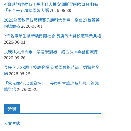
AI翻轉護理教育！長庚科大攜安圖斯登國際舞台 打造
「五合一」精準學習大腦
2026-06-30
2026全國教保技藝競賽長庚科大登場 全台27校菁英
同場競技
2026-06-01
2千名畢業生換新裝勇闖社會 長庚科大雙校區畢業典禮
2026-06-01
長庚科大推青銀共學音樂劇場 結合長照與藝術療育
2026-05-26
長庚科大38週年校慶登場 新式學位袍時尚走秀驚艷全
場
2026-05-25
「承光而行 以護為名」 長庚科大護理系加冠典禮溫
馨登場
2026-05-25
分類
人文生態