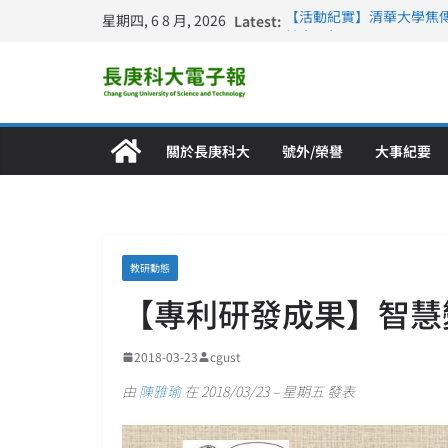
星期四, 6 8 月, 2026
Latest:
【活動紀實】清華大學焦
計大一年」
仁德醫專與長庚科大締結
長庚科大連四年穩居《遠見
深化永續醫療 長庚科大
長庚科大護理系勇奪202
特別獎 AI智慧照護與護
關於長庚科大
號外/榮譽
大事紀要
教研動態
【專利研發成果】智慧
2018-03-23
cgust
由
陳雅瑜
在 2018/03/23 – 星期五 發表