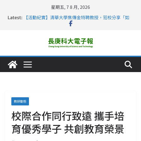
星期五, 7 8 月, 2026
Latest:
【活動紀實】清華大學焦傳金特聘教授，蒞校分享「如
何重新設計大一年」
仁德醫專與長庚科大締結策略聯盟 培育護理尖兵
長庚科大連四年穩居《遠見》醫學大學第5名 辦學實力再
獲肯定
深化永續醫療 長庚科大攜菲、印頂尖大學跨國合作
長庚科大護理系勇奪2026羅馬尼亞歐洲盃國際發明展雙
金牌暨雙特別獎 AI智慧照護與護理教育創新獲國際肯定
教研動態
校際合作同行致遠 攜手培
育優秀學子 共創教育榮景