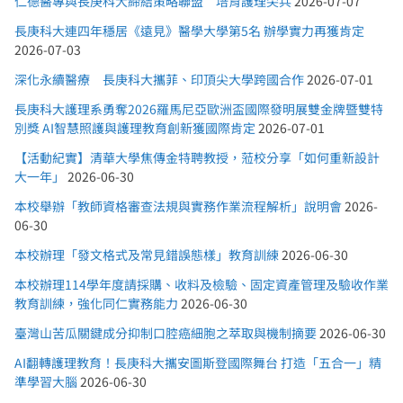
仁德醫專與長庚科大締結策略聯盟 培育護理尖兵
2026-07-07
長庚科大連四年穩居《遠見》醫學大學第5名 辦學實力再獲肯定
2026-07-03
深化永續醫療 長庚科大攜菲、印頂尖大學跨國合作
2026-07-01
長庚科大護理系勇奪2026羅馬尼亞歐洲盃國際發明展雙金牌暨雙特
別獎 AI智慧照護與護理教育創新獲國際肯定
2026-07-01
【活動紀實】清華大學焦傳金特聘教授，蒞校分享「如何重新設計
大一年」
2026-06-30
本校舉辦「教師資格審查法規與實務作業流程解析」說明會
2026-
06-30
本校辦理「發文格式及常見錯誤態樣」教育訓練
2026-06-30
本校辦理114學年度請採購、收料及檢驗、固定資產管理及驗收作業
教育訓練，強化同仁實務能力
2026-06-30
臺灣山苦瓜關鍵成分抑制口腔癌細胞之萃取與機制摘要
2026-06-30
AI翻轉護理教育！長庚科大攜安圖斯登國際舞台 打造「五合一」精
準學習大腦
2026-06-30