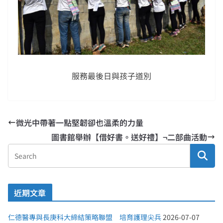
服務最後日與孩子道別
微光中帶著一點堅韌卻也溫柔的力量
圖書館舉辦【借好書。送好禮】¬二部曲活動
近期文章
仁德醫專與長庚科大締結策略聯盟 培育護理尖兵
2026-07-07