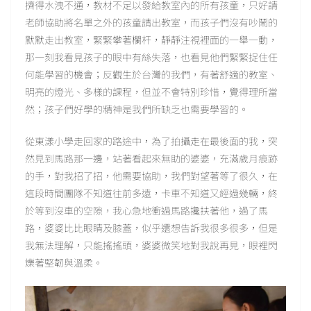
擠得水洩不通，教材不足以發給教室內的所有孩童，只好請
老師協助將名單之外的孩童請出教室，而孩子們沒有吵鬧的
默默走出教室，緊緊攀著欄杆，靜靜注視裡面的一舉一動，
那一刻我看見孩子的眼中有絲失落，也看見他們緊緊捉住任
何能學習的機會；反觀生於台灣的我們，有著舒適的教室、
明亮的燈光、多樣的課程，但並不會特別珍惜，覺得理所當
然；孩子們好學的精神是我們所缺乏也需要學習的。
從東漾小學走回家的路途中，為了拍攝走在最後面的我，突
然見到馬路那一邊，站著看起來無助的婆婆，充滿歲月痕跡
的手，對我招了招，他需要協助，我們對望著等了很久，在
這段時間團隊不知道往前多遠，卡車不知道又經過幾輛，終
於等到沒車的空隙，我心急地衝過馬路攙扶著他，過了馬
路，婆婆比比眼睛及膝蓋，似乎還想告訴我很多很多，但是
我無法理解，只能搖搖頭，婆婆微笑地對我說再見，眼裡閃
爍著堅韌與溫柔。