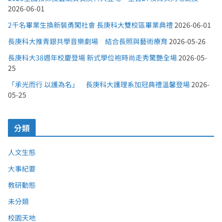
2026-06-01
2千名畢業生換新裝勇闖社會 長庚科大雙校區畢業典禮
2026-06-01
長庚科大推青銀共學音樂劇場 結合長照與藝術療育
2026-05-26
長庚科大38週年校慶登場 新式學位袍時尚走秀驚艷全場
2026-05-
25
「承光而行 以護為名」 長庚科大護理系加冠典禮溫馨登場
2026-
05-25
分類
人文生態
大事紀要
教研動態
未分類
校園天地