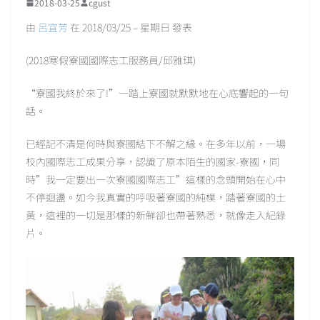
2018-03-25
cgust
由
呂宜芳
在 2018/03/25 – 星期日 發表
(2018寒假寮國國際志工服務員/邱雅琪)
“寮國我終於來了!”一踏上寮國就默默地在心底響起的一句
話。
已經記不清是何時與寮國結下不解之緣。在多年以前，一場
校內國際志工成果分享，認識了原本陌生的國家-寮國，同
時”我一定要出一次寮國國際志工”這樣的念頭開始在心中
不停迴盪。如今我真實的呼吸著寮國的純樸，踏著寮國的土
黃，這裡的一切是那樣的新鮮卻也帶著熟悉，就像走入紀錄
片。