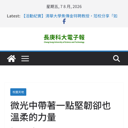
星期五, 7 8 月, 2026
Latest:
【活動紀實】清華大學焦傳金特聘教授，蒞校分享「如
何重新設計大一年」
仁德醫專與長庚科大締結策略聯盟 培育護理尖兵
長庚科大連四年穩居《遠見》醫學大學第5名 辦學實力再
獲肯定
深化永續醫療 長庚科大攜菲、印頂尖大學跨國合作
長庚科大護理系勇奪2026羅馬尼亞歐洲盃國際發明展雙
金牌暨雙特別獎 AI智慧照護與護理教育創新獲國際肯定
校園天地
微光中帶著一點堅韌卻也
溫柔的力量