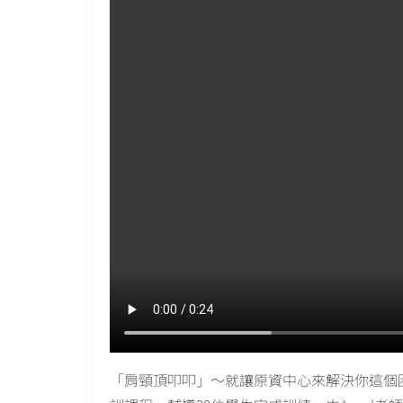
「肩頸頂叩叩」〜就讓原資中心來解決你這個困