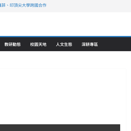
攜菲、印頂尖大學跨國合作
、美容學校收穫豐
直擊健康平權與智慧照護實踐
策略聯盟 培育護理尖兵
》醫學大學第5名 辦學實力再獲肯定
教研動態
校園天地
人文生態
深耕專區