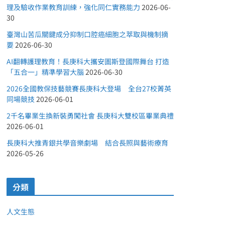
理及驗收作業教育訓練，強化同仁實務能力
2026-06-
30
臺灣山苦瓜關鍵成分抑制口腔癌細胞之萃取與機制摘
要
2026-06-30
AI翻轉護理教育！長庚科大攜安圖斯登國際舞台 打造
「五合一」精準學習大腦
2026-06-30
2026全國教保技藝競賽長庚科大登場 全台27校菁英
同場競技
2026-06-01
2千名畢業生換新裝勇闖社會 長庚科大雙校區畢業典禮
2026-06-01
長庚科大推青銀共學音樂劇場 結合長照與藝術療育
2026-05-26
分類
人文生態