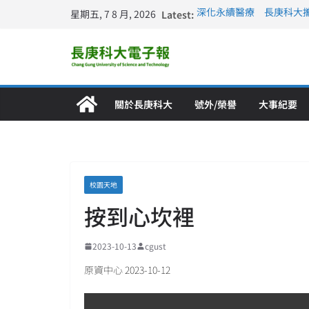
星期五, 7 8 月, 2026
Latest:
深化永續醫療 長庚科大
長庚科大訪凱瑟醫療集團
跨海築夢 長庚科大赴美
仁德醫專與長庚科大締結
長庚科大連四年穩居《遠見
關於長庚科大
號外/榮譽
大事紀要
校園天地
按到心坎裡
2023-10-13
cgust
原資中心 2023-10-12