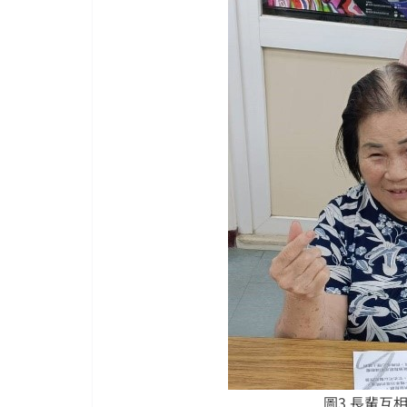
圖3 長輩互