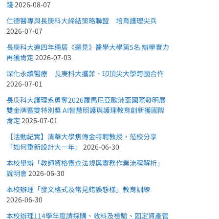
踐
2026-08-07
仁德醫專與長庚科大締結策略聯盟 培育護理尖兵
2026-07-07
長庚科大連四年穩居《遠見》醫學大學第5名 辦學實力
再獲肯定
2026-07-03
深化永續醫療 長庚科大攜菲、印頂尖大學跨國合作
2026-07-01
長庚科大護理系勇奪2026羅馬尼亞歐洲盃國際發明展
雙金牌暨雙特別獎 AI智慧照護與護理教育創新獲國際
肯定
2026-07-01
【活動紀實】清華大學焦傳金特聘教授，蒞校分享
「如何重新設計大一年」
2026-06-30
本校舉辦「教師資格審查法規與實務作業流程解析」
說明會
2026-06-30
本校辦理「發文格式及常見錯誤態樣」教育訓練
2026-06-30
本校辦理114學年度請採購、收料及檢驗、固定資產管