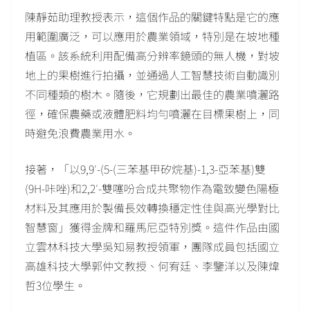
陳靜茹助理教授表示，這個作品的關鍵特點是它的應
用範圍廣泛，可以應用於農業領域，特別是在坡地種
植區。該系統利用配備高分辨率鏡頭的無人機，對坡
地上的果樹進行拍攝，並通過人工智慧技術自動識別
不同種類的樹木。隨後，它規劃出最佳的農業噴灑路
徑，確保農藥或液體肥料均勻噴灑在目標果樹上，同
時避免浪費農業用水。
接著，「以9,9′-(5-(三苯基甲矽烷基)-1,3-亞苯基)雙
(9H-咔唑)和2,2′-雙噻吩合成共聚物作為電致變色陽極
材料及其應用於製備長效轉換穩定性佳與高光學對比
智慧窗」獲得金牌和羅馬尼亞特別獎。這件作品由國
立雲林科技大學吳知易教授領軍，團隊成員包括國立
高雄科技大學郭仲文教授、何宥廷、李鑒洋以及陳煒
哲3位學生。