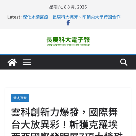
星期六, 8 8 月, 2026
Latest:
深化永續醫療 長庚科大攜菲、印頂尖大學跨國合作
長庚科大訪凱瑟醫療集團、美容學校收穫豐
跨海築夢 長庚科大赴美直擊健康平權與智慧照護實踐
仁德醫專與長庚科大締結策略聯盟 培育護理尖兵
長庚科大連四年穩居《遠見》醫學大學第5名 辦學實力再
獲肯定
號外/榮譽
雲科創新力爆發，國際舞
台大放異彩！斬獲克羅埃