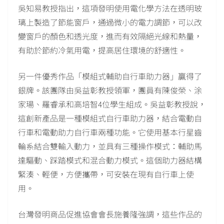
吳知易教授指出，這項發明使用電化學方法在透明玻
璃上製造了節能窗戶，通過微小的電力調節，可以改
變窗戶的顏色和透光度，進而有效隔絕光線和熱量，
有助於節約冷氣用電，提高居住環境的舒適性。
另一件優秀作品「模組式輔助自行車助力器」贏得了
銀牌。該團隊由吳益彰教授領軍，團員有陳俊榮、涂
家瑒、羅睿承和高培智4位學生組成。吳益彰教授說，
這創新產品是一種模組式自行車助力器，結合電動自
行車和電動助力自行車兩種功能。它使用基本行星齒
輪系結合雙輸入動力，並具有三種操作模式：輔助馬
達驅動、踩踏模式和混合動力模式。這個助力器結構
緊湊、輕便，方便攜帶，可安裝在現有自行車上使
用。
台灣發明商品促進協會會長施養隆強調，這些作品的