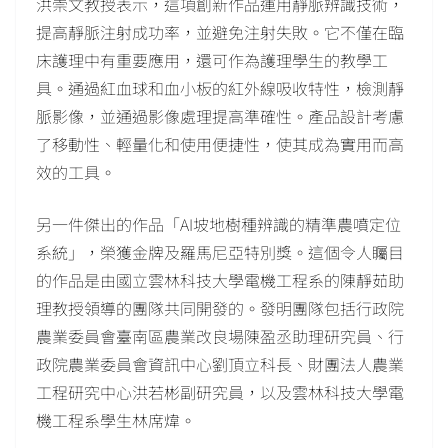
洪崇文教授表示，這項創新作品運用靜脈辨識技術，
提高靜脈注射成功率，並避免注射失敗。它不僅在臨
床護理中有重要應用，還可作為護理學生的教學工
具。通過紅血球和血小板的紅外線吸收特性，檢測靜
脈影像，並通過影像處理提高準確性。產品設計考慮
了移動性、輕量化和使用便捷性，使其成為實用而高
效的工具。
另一件傑出的作品「AI坡地樹種辨識的精準農噴定位
系統」，榮獲金牌及羅馬尼亞特別獎。這個令人矚目
的作品是由國立雲林科技大學電機工程系的陳靜茹助
理教授領導的團隊共同開發的。發明團隊包括行政院
農業委員會臺南區農業改良場陳盈丞助理研究員、行
政院農業委員會資訊中心劉頂立科長、財團法人農業
工程研究中心洪若彬副研究員，以及雲林科技大學電
機工程系學生林席煒。