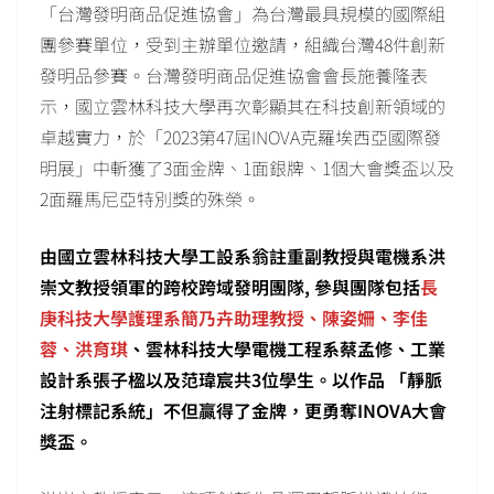
「台灣發明商品促進協會」為台灣最具規模的國際組
團參賽單位，受到主辦單位邀請，組織台灣48件創新
發明品參賽。台灣發明商品促進協會會長施養隆表
示，國立雲林科技大學再次彰顯其在科技創新領域的
卓越實力，於「2023第47屆INOVA克羅埃西亞國際發
明展」中斬獲了3面金牌、1面銀牌、1個大會獎盃以及
2面羅馬尼亞特別獎的殊榮。
由國立雲林科技大學工設系翁註重副教授與電機系洪
崇文教授領軍的跨校跨域發明團隊, 參與團隊包括
長
庚科技大學護理系簡乃卉助理教授、陳姿姍、李佳
蓉、洪育琪
、雲林科技大學電機工程系蔡孟修、工業
設計系張子楹以及范瑋宸共3位學生。以作品 「靜脈
注射標記系統」不但贏得了金牌，更勇奪INOVA大會
獎盃。