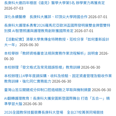
長庚科大連四年穩居《遠見》醫學大學第5名 辦學實力再獲肯定
2026-07-03
深化永續醫療 長庚科大攜菲、印頂尖大學跨國合作
2026-07-01
長庚科大護理系勇奪2026羅馬尼亞歐洲盃國際發明展雙金牌暨雙特
別獎 AI智慧照護與護理教育創新獲國際肯定
2026-07-01
【活動紀實】清華大學焦傳金特聘教授，蒞校分享「如何重新設計
大一年」
2026-06-30
本校舉辦「教師資格審查法規與實務作業流程解析」說明會
2026-
06-30
本校辦理「發文格式及常見錯誤態樣」教育訓練
2026-06-30
本校辦理114學年度請採購、收料及檢驗、固定資產管理及驗收作業
教育訓練，強化同仁實務能力
2026-06-30
臺灣山苦瓜關鍵成分抑制口腔癌細胞之萃取與機制摘要
2026-06-30
AI翻轉護理教育！長庚科大攜安圖斯登國際舞台 打造「五合一」精
準學習大腦
2026-06-30
2026全國教保技藝競賽長庚科大登場 全台27校菁英同場競技