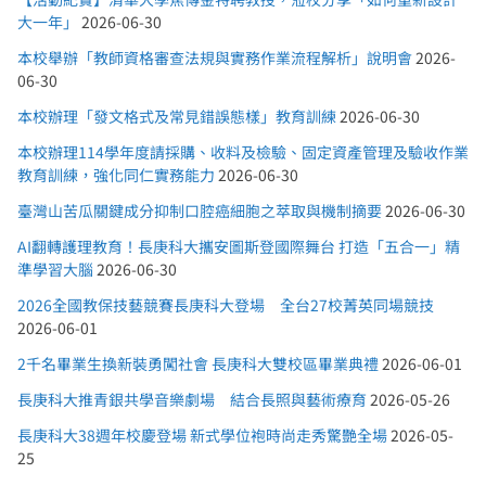
大一年」
2026-06-30
本校舉辦「教師資格審查法規與實務作業流程解析」說明會
2026-
06-30
本校辦理「發文格式及常見錯誤態樣」教育訓練
2026-06-30
本校辦理114學年度請採購、收料及檢驗、固定資產管理及驗收作業
教育訓練，強化同仁實務能力
2026-06-30
臺灣山苦瓜關鍵成分抑制口腔癌細胞之萃取與機制摘要
2026-06-30
AI翻轉護理教育！長庚科大攜安圖斯登國際舞台 打造「五合一」精
準學習大腦
2026-06-30
2026全國教保技藝競賽長庚科大登場 全台27校菁英同場競技
2026-06-01
2千名畢業生換新裝勇闖社會 長庚科大雙校區畢業典禮
2026-06-01
長庚科大推青銀共學音樂劇場 結合長照與藝術療育
2026-05-26
長庚科大38週年校慶登場 新式學位袍時尚走秀驚艷全場
2026-05-
25