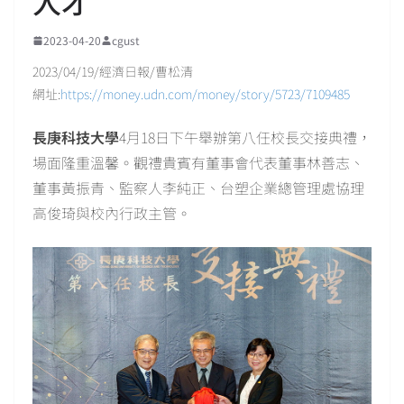
人才
2023-04-20
cgust
2023/04/19/經濟日報/曹松清
網址:
https://money.udn.com/money/story/5723/7109485
長庚科技大學
4月18日下午舉辦第八任校長交接典禮，
場面隆重溫馨。觀禮貴賓有董事會代表董事林善志、
董事黃振青、監察人李純正、台塑企業總管理處協理
高俊琦與校內行政主管。