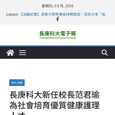
星期四, 6 8 月, 2026
長庚科大護理系勇奪2026羅馬尼亞歐洲盃國際發明展雙
Latest:
金牌暨雙特別獎 AI智慧照護與護理教育創新獲國際肯定
【活動紀實】清華大學焦傳金特聘教授，蒞校分享「如
何重新設計大一年」
仁德醫專與長庚科大締結策略聯盟 培育護理尖兵
長庚科大連四年穩居《遠見》醫學大學第5名 辦學實力再
獲肯定
深化永續醫療 長庚科大攜菲、印頂尖大學跨國合作
號外/榮譽
長庚科大新任校長范君瑜
為社會培育優質健康護理