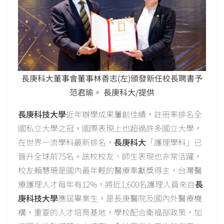
長庚科大董事會董事林善志(左)頒發新任校長聘書予
范君瑜。 長庚科大/提供
長庚科技大學
近年辦學成果屢創佳績，註冊率排名全
國私立大學之冠，國際表現上也超過許多國立大學，
在世界一流學科最新排名，
長庚科大
「護理學科」已
晉升全球前75名。該校校友、師生表現也非常活躍，
校友賴慧珊是國內最年輕的醫療奉獻獎得主，台灣醫
療護理人才每年有12%，將近1,600名護理人員來自
長
庚科技大學
應屆畢業生，是長庚醫院及國內外醫療機
構，重要的人才培育基地，學校配合衛福部政策，加