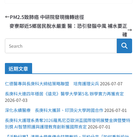
PM2.5致肺癌 中研院發現機轉途徑
麥寮鄰近5鄉居民脫水嚴重 醫：恐引發腦中風 補水要正
確
近期文章
仁德醫專與長庚科大締結策略聯盟 培育護理尖兵
2026-07-07
長庚科大連四年穩居《遠見》醫學大學第5名 辦學實力再獲肯定
2026-07-03
深化永續醫療 長庚科大攜菲、印頂尖大學跨國合作
2026-07-01
長庚科大護理系勇奪2026羅馬尼亞歐洲盃國際發明展雙金牌暨雙特
別獎 AI智慧照護與護理教育創新獲國際肯定
2026-07-01
【活動紀實】清華大學焦傳金特聘教授，蒞校分享「如何重新設計