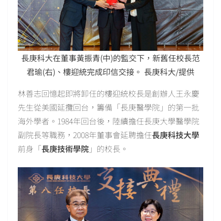
長庚科大在董事黃振青(中)的監交下，新舊任校長范
君瑜(右)、樓迎統完成印信交接。 長庚科大/提供
林善志回憶起即將卸任的樓迎統校長是創辦人王永慶
先生從美國延攬回台，籌備「長庚醫學院」的第一批
海外學者。1984年回台後，陸續擔任長庚大學醫學院
副院長等職務，2008年董事會延聘擔任
長庚科技大學
前身「
長庚技術學院
」的校長。