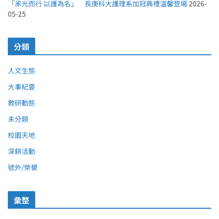
「承光而行 以護為名」 長庚科大護理系加冠典禮溫馨登場
2026-
05-25
分類
人文生態
大事紀要
教研動態
未分類
校園天地
深耕活動
號外/榮譽
彙整