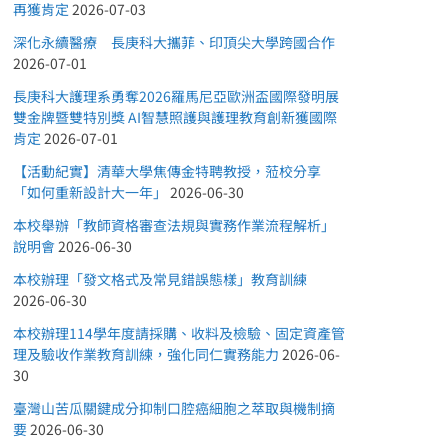
再獲肯定
2026-07-03
深化永續醫療 長庚科大攜菲、印頂尖大學跨國合作
2026-07-01
長庚科大護理系勇奪2026羅馬尼亞歐洲盃國際發明展
雙金牌暨雙特別獎 AI智慧照護與護理教育創新獲國際
肯定
2026-07-01
【活動紀實】清華大學焦傳金特聘教授，蒞校分享
「如何重新設計大一年」
2026-06-30
本校舉辦「教師資格審查法規與實務作業流程解析」
說明會
2026-06-30
本校辦理「發文格式及常見錯誤態樣」教育訓練
2026-06-30
本校辦理114學年度請採購、收料及檢驗、固定資產管
理及驗收作業教育訓練，強化同仁實務能力
2026-06-
30
臺灣山苦瓜關鍵成分抑制口腔癌細胞之萃取與機制摘
要
2026-06-30