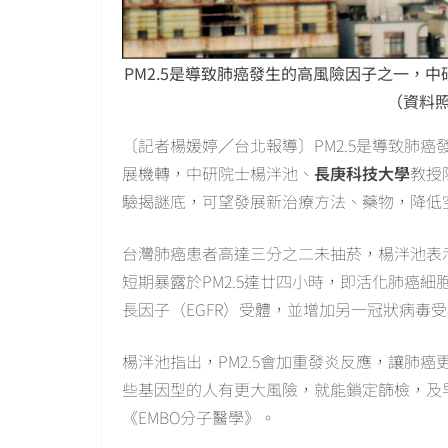
PM2.5是導致肺癌發生的高風險因子之一，
（資料照）2
〔記者楊媛婷／台北報導〕PM2.5是導致肺
展機轉，中研院士楊泮池、
長庚科技大學
教授
驗揭謎底，可望發展新治療方法、藥物，降低
台灣肺癌患者高達三分之二未抽菸，楊泮池表
短期暴露於PM2.5達廿四小時，即活化肺癌
長因子（EGFR）受體，並增加另一冠狀病毒受體T
楊泮池指出，PM2.5會加重發炎反應，讓肺癌
些基因型的人有更大風險，就能鎖定篩檢，及
《EMBO分子醫學》。