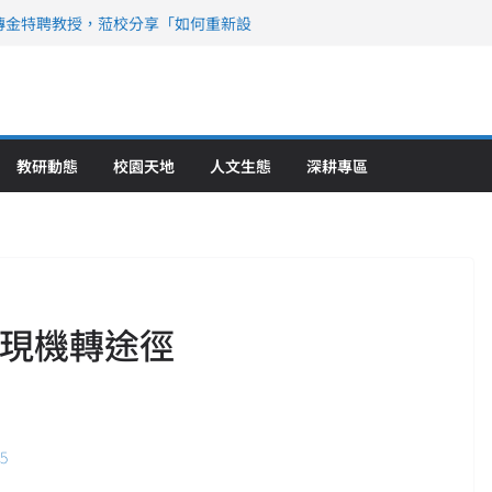
傳金特聘教授，蒞校分享「如何重新設
策略聯盟 培育護理尖兵
》醫學大學第5名 辦學實力再獲肯定
攜菲、印頂尖大學跨國合作
6羅馬尼亞歐洲盃國際發明展雙金牌暨雙
理教育創新獲國際肯定
教研動態
校園天地
人文生態
深耕專區
發現機轉途徑
65