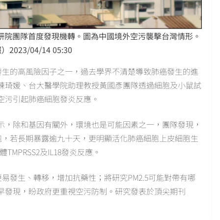
中研院團隊首度發現機轉。圖為中國境外空污襲擊台灣情形。
023/04/14 05:30
癌發生的高風險因子之一，過去學界不清楚導致肺癌發生的進
陳琦媛、台大醫學院助理教授黃國彥團隊透過細胞及小鼠試
空污引起肺癌細胞發炎反應。
示，除和基因有關外，環境也是可能因素之一，團隊發現，
細胞，若長期暴露逾九十天，更明顯活化肺癌細胞上皮細胞生
MPRSS2及IL18發炎反應。
更易發生、轉移，增加抗藥性；將研究PM2.5可能對帶有哪
早發現，盼政府更重視空污防制。研究發表於頂尖期刊