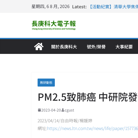
星期四, 6 8 月, 2026
Latest:
【活動紀實】清華大學焦
計大一年」
仁德醫專與長庚科大締結
長庚科大連四年穩居《遠見
深化永續醫療 長庚科大
長庚科大護理系勇奪202
特別獎 AI智慧照護與護
關於長庚科大
號外/榮譽
大事紀要
教研動態
PM2.5致肺癌 中研院
2023-04-20
cgust
2023/04/14/自由時報/楊媛婷
網址:
https://news.ltn.com.tw/news/life/paper/15773