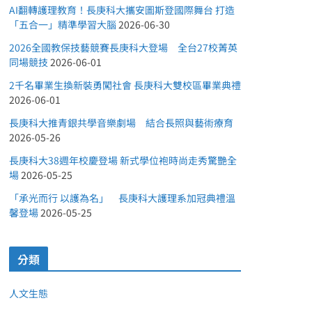
AI翻轉護理教育！長庚科大攜安圖斯登國際舞台 打造
「五合一」精準學習大腦
2026-06-30
2026全國教保技藝競賽長庚科大登場 全台27校菁英
同場競技
2026-06-01
2千名畢業生換新裝勇闖社會 長庚科大雙校區畢業典禮
2026-06-01
長庚科大推青銀共學音樂劇場 結合長照與藝術療育
2026-05-26
長庚科大38週年校慶登場 新式學位袍時尚走秀驚艷全
場
2026-05-25
「承光而行 以護為名」 長庚科大護理系加冠典禮溫
馨登場
2026-05-25
分類
人文生態